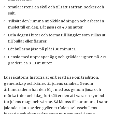
Smula jästen i en skål och tillsätt saffran, socker och
salt.
Tillsätt den ljumma mjölkblandningen och arbeta in
mjölet till en deg. Låt jäsa i ca 40 minuter.
Dela degen i bitar och forma till längder som rullas ut
till bullar eller figurer.
Låt bullarna jäsa på plåt i 30 minuter.
Pensla med uppvispat ägg och grädda i ugnen på 225
grader i ca 8-10 minuter.
Lussekattens historia är en berättelse om tradition,
gemenskap och kärlek till julens smaker. Genom
århundradena har den följt med oss genom ljusa och
mörka tider och idag fortsätter den att vara en symbol
för julens magi och värme. Så låt oss tillsammans, i sann
julanda, njuta av den gyllene tråden av lussebullens
historia och skapa våra egna minnen med denna