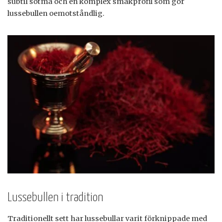
subtil sötma och en komplex smakprofil som gör
lussebullen oemotståndlig.
Lussebullen i tradition
Traditionellt sett har lussebullar varit förknippade med