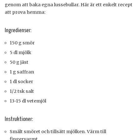
genom att baka egna lussebullar. Här är ett enkelt recept
att prova hemma:
Ingredienser:
150 g smör
5 dl mjölk
50 g jäst
1 g saffran
1 dl socker
1/2 tsk salt
13-15 dl vetemjöl
Instruktioner:
Smält smöret och tillsätt mjölken. Värm till
fingervarmt.