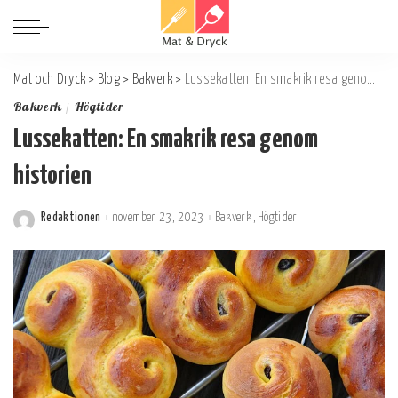
Mat och Dryck
>
Blog
>
Bakverk
>
Lussekatten: En smakrik resa genom historien
Bakverk
Högtider
Lussekatten: En smakrik resa genom
historien
Redaktionen
november 23, 2023
Bakverk
Högtider
Postat
av