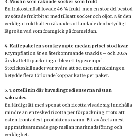
3. Müslin som räknade socker som frukt
En frukostmüsli lovade 46 % frukt, men en stor del bestod
av sötade fruktbitar med tillsatt socker och oljor. När den
verkliga frukthalten räknades ut landade den betydligt
lägre än vad som framgick på framsidan.
4. Kaffepaketen som krympte medan priset stod kvar
Krympflation är en återkommande snackis – och 2024
års kaffeförpackningar blev ett typexempel.
Storleksskillnader var svåra att se, men minskningen
betydde flera förlorade koppar kaffe per paket.
5. Tortellinin där huvudingredienserna nästan
saknades
En färdigrätt med spenat och ricotta visade sig innehålla
mindre än en tesked ricotta per förpackning, trots att
osten frontades i produktens namn. Ett av årets mest
uppmärksammade gap mellan marknadsföring och
verklighet.