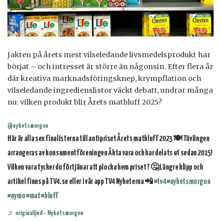
Jakten på årets mest vilseledande livsmedelsprodukt har
börjat – och intresset är större än någonsin. Efter flera år
där kreativa marknadsföringsknep, krympflation och
vilseledande ingredienslistor väckt debatt, undrar många
nu: vilken produkt blir Årets matbluff 2025?
@nyhetsmorgon
Här är alla sex finalisterna till antipriset Årets matbluff 2023 🍽️ Tävlingen
arrangeras av konsumentföreningen Äkta vara och har delats ut sedan 2015!
Vilken vara tycker du förtjänar att plocka hem priset? 🤔 Längre klipp och
artikel finns på TV4.se eller i vår app TV4 Nyheterna 📲
#tv4
#nyhetsmorgon
#nymo
#mat
#bluff
♬ originalljud – Nyhetsmorgon