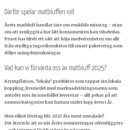
Därför spelar matbluffen roll
Årets matbluff handlar inte om enskilda misstag – utan
om att synliggöra hur lätt konsumenten kan vilseledas.
Priset har blivit ett sätt att höja medvetenheten om allt
från otydliga ingredienslistor till smart paketering som
döljer mängdminskningar.
Vad kan vi förvänta oss av matbluff 2025?
Krympflation, “lokala” produkter som tappat sin lokala
koppling, livsmedel med marknadsföringsnamn som
antyder mer än innehållet levererar – allt pekar på att
samma kategorier kan hamna under lupp även i år.
Men vilket företag blir 2025 års mest omtalade?
Det återstår att se när årets nomineringar offentliggörs
– och intresset lär bli större än någonsin.