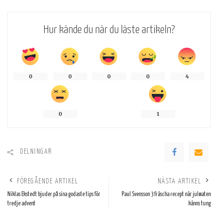
Hur kände du när du läste artikeln?
0
0
0
0
4
0
1
DELNINGAR
FÖREGÅENDE ARTIKEL
NÄSTA ARTIKEL
Niklas Ekstedt bjuder på sina godaste tips för
Paul Svensson 3 fräscha recept när julmaten
tredje advent
känns tung