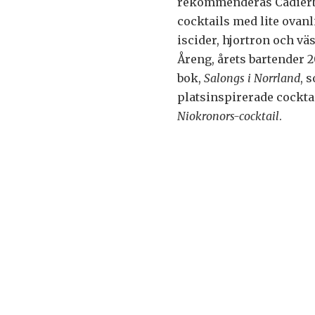
rekommenderas Cadierba
cocktails med lite ovanl
iscider, hjortron och v
Åreng, årets bartender 2
bok,
Salongs i Norrland
, 
platsinspirerade cocktai
Niokronors-cocktail
.