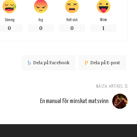
Sömnig
Arg
Helt slut
Wink
0
0
0
1
Dela på Facebook
Dela på E-post
NÄSTA ARTIKEL
En manual för minskat matsvinn