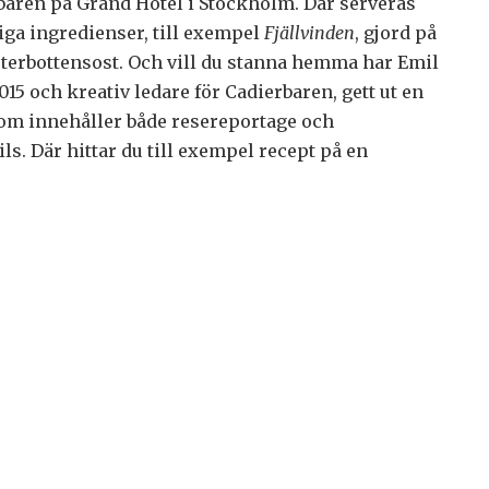
ren på Grand Hôtel i Stockholm. Där serveras
iga ingredienser, till exempel
Fjällvinden
, gjord på
ästerbottensost. Och vill du stanna hemma har Emil
015 och kreativ ledare för Cadierbaren, gett ut en
som innehåller både resereportage och
ls. Där hittar du till exempel recept på en