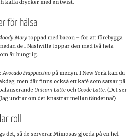
h kalla drycker med en twist.
er för hälsa
Bloody Mary
toppad med bacon – för att förebygga
 medan de i Nashville toppar den med två hela
 som är hungrig.
ar
Avocado Frappuccino
på menyn. I New York kan du
kdeg, men där finns också ett kafé som satsar på
 balanserande
Unicorn Latte
och
Geode Latte
. (Det ser
. Jag undrar om det knastrar mellan tänderna?)
ar roll
sägs det, så de serverar Mimosas gjorda på en hel