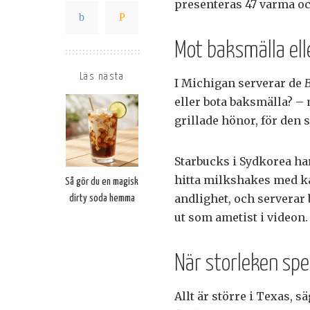
presenteras 47 varma oc
Mot baksmälla ell
Läs nästa
I Michigan serverar de
eller bota baksmälla? –
grillade hönor, för den
Starbucks i Sydkorea h
hitta milkshakes med ka
Så gör du en magisk
andlighet, och serverar
dirty soda hemma
ut som ametist i videon
När storleken spel
Allt är större i Texas, 