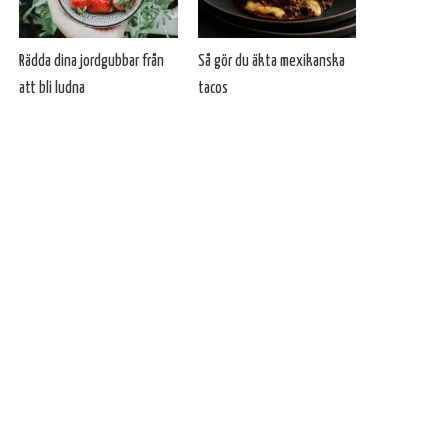
Rädda dina jordgubbar från
Så gör du äkta mexikanska
att bli ludna
tacos