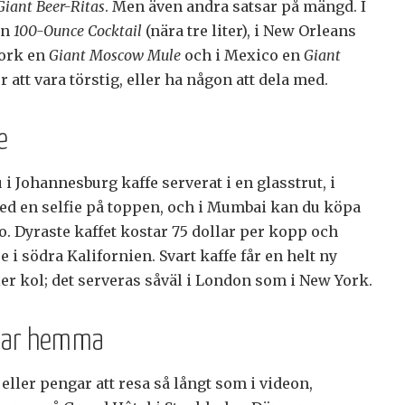
Giant Beer-Ritas
. Men även andra satsar på mängd. I
en
100-Ounce Cocktail
(nära tre liter), i New Orleans
York en
Giant Moscow Mule
och i Mexico en
Giant
er att vara törstig, eller ha någon att dela med.
e
 i Johannesburg kaffe serverat i en glasstrut, i
ed en selfie på toppen, och i Mumbai kan du köpa
. Dyraste kaffet kostar 75 dollar per kopp och
 i södra Kalifornien. Svart kaffe får en helt ny
er kol; det serveras såväl i London som i New York.
nnar hemma
 eller pengar att resa så långt som i videon,