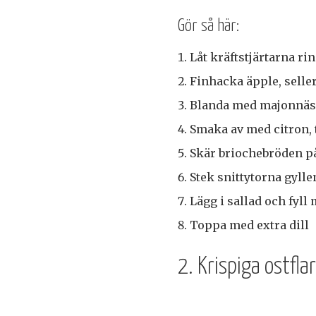
Gör så här:
Låt kräftstjärtarna ri
Finhacka äpple, seller
Blanda med majonnäs 
Smaka av med citron, 
Skär briochebröden p
Stek snittytorna gylle
Lägg i sallad och fyl
Toppa med extra dill
2. Krispiga ostf