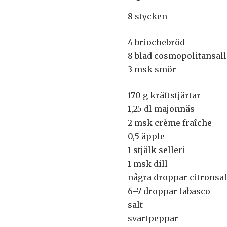
8 stycken
4 briochebröd
8 blad cosmopolitansal
3 msk smör
170 g kräftstjärtar
1,25 dl majonnäs
2 msk crème fraîche
0,5 äpple
1 stjälk selleri
1 msk dill
några droppar citronsaf
6–7 droppar tabasco
salt
svartpeppar