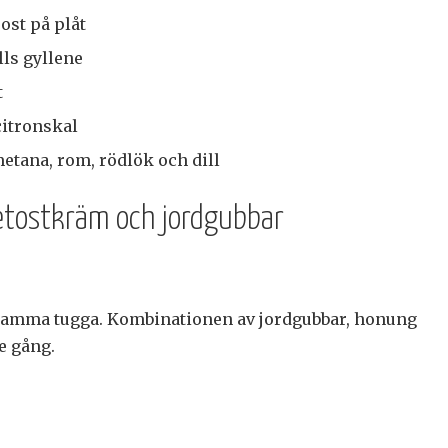
ost på plåt
lls gyllene
t
itronskal
tana, rom, rödlök och dill
getostkräm och jordgubbar
i samma tugga. Kombinationen av jordgubbar, honung
e gång.