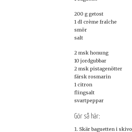
200 g getost
1 dl crème fraîche
smör
salt
2 msk honung
10 jordgubbar
2 msk pistagenötter
färsk rosmarin
1 citron
flingsalt
svartpeppar
Gör så här:
Skär baguetten i skivo