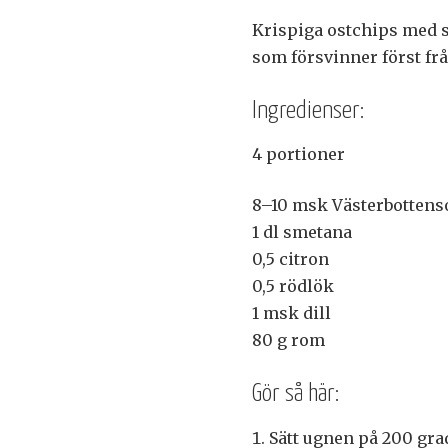
Krispiga ostchips med s
som försvinner först frå
Ingredienser:
4 portioner
8–10 msk Västerbottens
1 dl smetana
0,5 citron
0,5 rödlök
1 msk dill
80 g rom
Gör så här:
Sätt ugnen på 200 gra