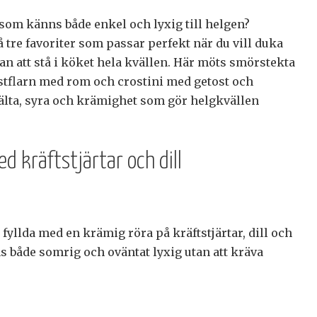
 som känns både enkel och lyxig till helgen?
 tre favoriter som passar perfekt när du vill duka
tan att stå i köket hela kvällen. Här möts smörstekta
ostflarn med rom och crostini med getost och
sälta, syra och krämighet som gör helgkvällen
ed kräftstjärtar och dill
yllda med en krämig röra på kräftstjärtar, dill och
s både somrig och oväntat lyxig utan att kräva