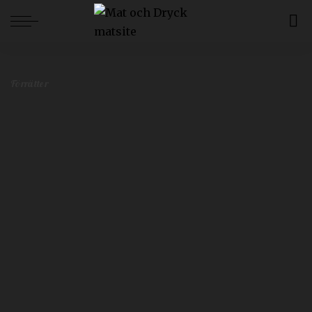
Mat och Dryck
>
Blog
>
Förrätter
>
Läckraste fingerfood tipset för nästa bjudning
Förrätter
Läckraste fingerfood tipset för nästa
bjudning
Redaktionen
april 15, 2024
Förrätter
Postat
av