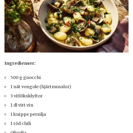
Ingredienser:
500 g gnocchi
1 nät vongole (hjärtmusslor)
3 vitlöksklyftor
1 dl vitt vin
1 knippe persilja
1 röd chili
Olivolja