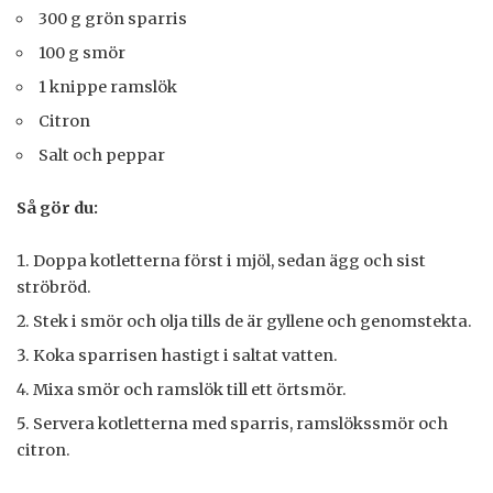
300 g grön sparris
100 g smör
1 knippe ramslök
Citron
Salt och peppar
Så gör du:
Doppa kotletterna först i mjöl, sedan ägg och sist
ströbröd.
Stek i smör och olja tills de är gyllene och genomstekta.
Koka sparrisen hastigt i saltat vatten.
Mixa smör och ramslök till ett örtsmör.
Servera kotletterna med sparris, ramslökssmör och
citron.