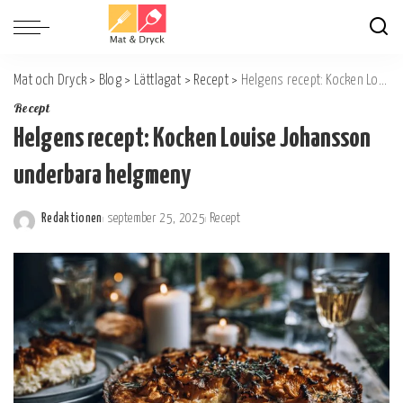
Mat och Dryck
>
Blog
>
Lättlagat
>
Recept
>
Helgens recept: Kocken Louise Johansson underbara helgmeny
Recept
Helgens recept: Kocken Louise Johansson
underbara helgmeny
Redaktionen
september 25, 2025
Recept
Postat
av