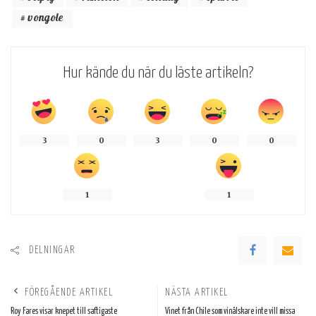
vongole
Hur kände du när du läste artikeln?
3
0
3
0
0
1
1
DELNINGAR
FÖREGÅENDE ARTIKEL
NÄSTA ARTIKEL
Roy Fares visar knepet till saftigaste
Vinet från Chile som vinälskare inte vill missa