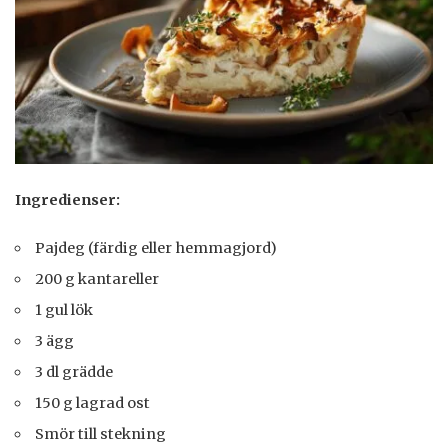
Ingredienser:
Pajdeg (färdig eller hemmagjord)
200 g kantareller
1 gul lök
3 ägg
3 dl grädde
150 g lagrad ost
Smör till stekning