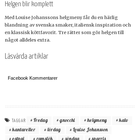
Helgen blir komplett
Med Louise Johanssons helgmeny får du en härlig
blandning av svenska smaker, italiensk inspiration och
en klassisk köttfavorit. Tre rätter som gör helgen till
något alldeles extra.
Läsvärda artiklar
Facebook Kommentarer
Fredag
gnocchi
helgmeny
kalv
TAGGAR
kantareller
lördag
Louise Johansson
ostpaj
ramslök
söndag
sparris