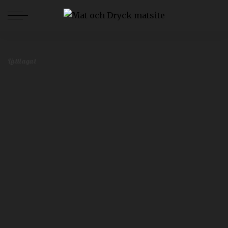
Mat och Dryck
>
Blog
>
Lättlagat
>
Veckans enkla recept – Vecka 16
Lättlagat
Veckans enkla recept – Vecka 16
Maria Starberg
april 14, 2019
Lättlagat
Postat
av