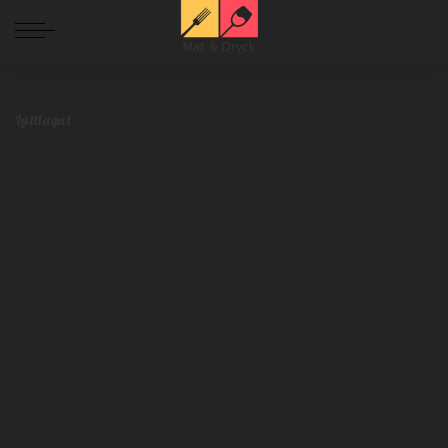
Mat och Dryck
>
Blog
>
Lättlagat
>
Veckans enkla recept – vecka 45
Lättlagat
Veckans enkla recept – vecka 45
Redaktionen
november 1, 2019
Lättlagat
Postat
av