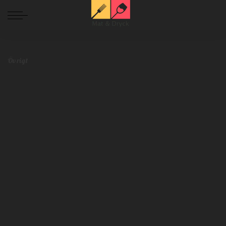
Mat och Dryck
>
Blog
>
Övrigt
>
Känner du till hot pot – en asiatisk pyttipanna
Övrigt
Känner du till hot pot – en asiatisk
pyttipanna
Maria Starberg
november 29, 2019
Övrigt
Postat
av