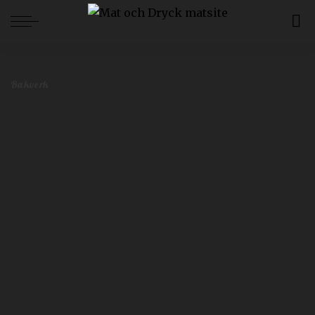
Mat och Dryck
>
Blog
>
Bakverk
>
Här hittar du Stockholms godaste semlor
Bakverk
Här hittar du Stockholms godaste semlor
Redaktionen
februari 12, 2026
Bakverk
Postat
av