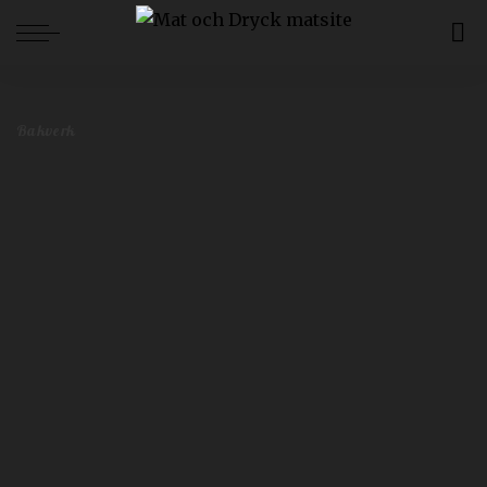
Mat och Dryck
>
Blog
>
Bakverk
>
Mästerkocken Filip Poons somriga jordgubbsdessert du måste testa
Bakverk
Mästerkocken Filip Poons somriga
jordgubbsdessert du måste testa
Redaktionen
juni 18, 2025
Bakverk
Postat
av