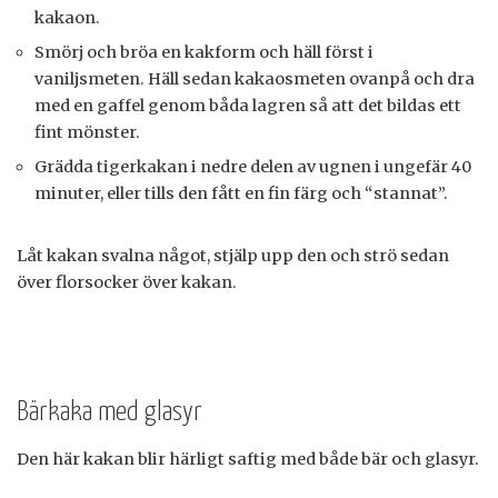
kakaon.
Smörj och bröa en kakform och häll först i
vaniljsmeten. Häll sedan kakaosmeten ovanpå och dra
med en gaffel genom båda lagren så att det bildas ett
fint mönster.
Grädda tigerkakan i nedre delen av ugnen i ungefär 40
minuter, eller tills den fått en fin färg och “stannat”.
Låt kakan svalna något, stjälp upp den och strö sedan
över florsocker över kakan.
Bärkaka med glasyr
Den här kakan blir härligt saftig med både bär och glasyr.