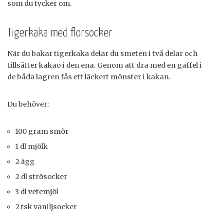
som du tycker om.
Tigerkaka med florsocker
När du bakar tigerkaka delar du smeten i två delar och
tillsätter kakao i den ena. Genom att dra med en gaffel i
de båda lagren fås ett läckert mönster i kakan.
Du behöver:
100 gram smör
1 dl mjölk
2 ägg
2 dl strösocker
3 dl vetemjöl
2 tsk vaniljsocker