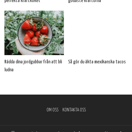
perfekta kräftkoket
godaste kräftorna
Rädda dina jordgubbar från att bli
Så gör du äkta mexikanska tacos
ludna
OM OSS
KONTAKTA OSS