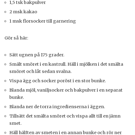
1,5 tsk bakpulver
2 msk kakao
1 msk florsocker till garnering
Gör så här:
Sätt ugnen på 175 grader.
Smält smöret i en kastrull. Häll i mjölken i det smälta
smöret och låt sedan svalna.
Vispa ägg och socker poröst i en stor bunke.
Blanda mjöl, vaniljsocker och bakpulver i en separat
bunke.
Blanda ner de torra ingredienserna i äggen.
Tillsätt det smälta smöret och vispa allt till en jämn
smet.
Häll hälften av smeten i en annan bunke och rör ner