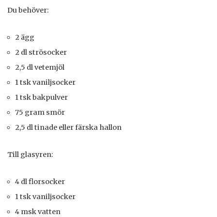
Du behöver:
2 ägg
2 dl strösocker
2,5 dl vetemjöl
1 tsk vaniljsocker
1 tsk bakpulver
75 gram smör
2,5 dl tinade eller färska hallon
Till glasyren:
4 dl florsocker
1 tsk vaniljsocker
4 msk vatten