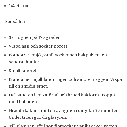
1/4 citron
Gör så här:
Sätt ugnen på 175 grader.
Vispa ägg och socker poröst.
Blanda vetemjöl, vaniljsocker och bakpulver i en
separat bunke.
Smält smöret.
Blanda ner mjölblandningen och smöret i äggen. Vispa
till en smidig smet.
Häll smeten i en smörad och bröad kakform. Toppa
med hallonen.
Grädda kakan i mitten av ugnen i ungefär 35 minuter.
Under tiden gör du glasyren.
Till glasyren: rör ihop florsocker, vaniljsocker, vatten