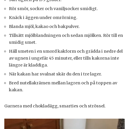
Rör smör, socker och vaniljsocker smidigt.
Knäck i äggen under omrörning.
Blanda mjöl, kakao och bakpulver.
Tillsätt mjölblandningen och sedan mjölken. Rör till en
smidig smet.
Häll smeten i en smord kakform och grädda i nedre del
av ugnen i ungefär 45 minuter, eller tills kakorna inte
längre är kladdiga.
När kakan har svalnat skär du den i tre lager.
Bred nutellakrämen mellan lagren och på toppen av
kakan.
Garnera med chokladägg, smarties och strössel.