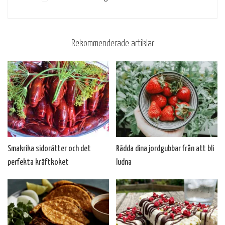
Rekommenderade artiklar
Smakrika sidorätter och det
Rädda dina jordgubbar från att bli
perfekta kräftkoket
ludna