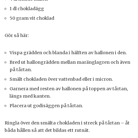
1 dl chokladägg
50 gram vit choklad
Gör så här:
Vispa grädden och blanda i hälften av hallonen i den.
Bred ut hallongrädden mellan maränglagren och även
på tårtan.
Smält chokladen över vattenbad eller i micron.
Garnera med resten av hallonen på toppen av tårtan,
längs med kanten.
Placera ut godisäggen på tårtan.
Ringla över den smälta chokladen i streck på tårtan – åt
båda hållen så att det bildas ett rutnät.