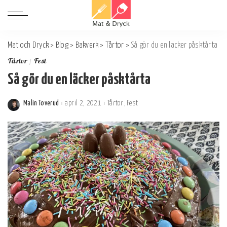
Mat och Dryck
>
Blog
>
Bakverk
>
Tårtor
>
Så gör du en läcker påsktårta
Tårtor
Fest
Så gör du en läcker påsktårta
Malin Toverud
april 2, 2021
Tårtor
Fest
Postat
av