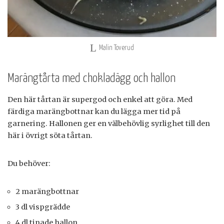
Malin Toverud
Marängtårta med chokladägg och hallon
Den här tårtan är supergod och enkel att göra. Med
färdiga marängbottnar kan du lägga mer tid på
garnering. Hallonen ger en välbehövlig syrlighet till den
här i övrigt söta tårtan.
Du behöver:
2 marängbottnar
3 dl vispgrädde
4 dl tinade hallon