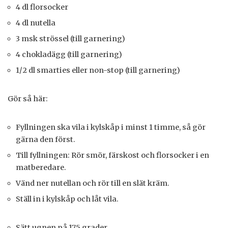
4 dl florsocker
4 dl nutella
3 msk strössel (till garnering)
4 chokladägg (till garnering)
1/2 dl smarties eller non-stop (till garnering)
Gör så här:
Fyllningen ska vila i kylskåp i minst 1 timme, så gör
gärna den först.
Till fyllningen: Rör smör, färskost och florsocker i en
matberedare.
Vänd ner nutellan och rör till en slät kräm.
Ställ in i kylskåp och låt vila.
Sätt ugnen på 175 grader.