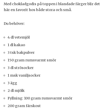
Med chokladgodis på toppen i blandade färger blir det
här en favorit hos både stora och små.
Du behöver:
4 dl vetemjöl
1 dl kakao
3 tsk bakpulver
150 gram rumsvarmt smör
3 dl strösocker
1 msk vaniljsocker
3 ägg
2 dl mjölk
Fyllning: 100 gram rumsvarmt smör
200 gram färskost