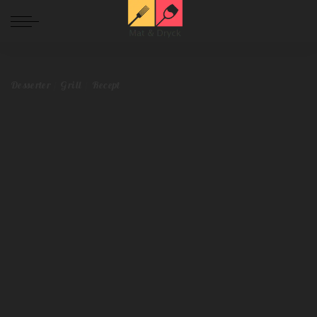
Mat och Dryck
>
Blog
>
Övrigt
>
Grill
>
Grilla lyxiga efterrätter under sommaren – Läckra smakkombinationer
Desserter
Grill
Recept
Grilla lyxiga efterrätter under sommaren –
Läckra smakkombinationer
Redaktionen
augusti 3, 2023
Desserter
Grill
Recept
Postat
av