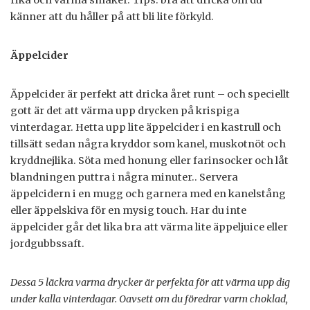
rika och varma smaker. Tips: bra att dricka om du
känner att du håller på att bli lite förkyld.
Äppelcider
Äppelcider är perfekt att dricka året runt – och speciellt
gott är det att värma upp drycken på krispiga
vinterdagar. Hetta upp lite äppelcider i en kastrull och
tillsätt sedan några kryddor som kanel, muskotnöt och
kryddnejlika. Söta med honung eller farinsocker och låt
blandningen puttra i några minuter.. Servera
äppelcidern i en mugg och garnera med en kanelstång
eller äppelskiva för en mysig touch. Har du inte
äppelcider går det lika bra att värma lite äppeljuice eller
jordgubbssaft.
Dessa 5 läckra varma drycker är perfekta för att värma upp dig
under kalla vinterdagar. Oavsett om du föredrar varm choklad,