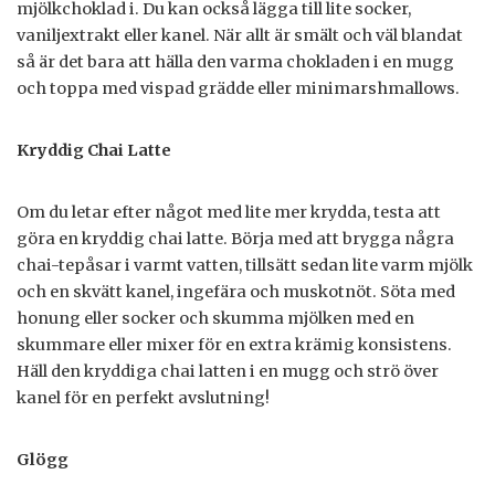
mjölkchoklad i. Du kan också lägga till lite socker,
vaniljextrakt eller kanel. När allt är smält och väl blandat
så är det bara att hälla den varma chokladen i en mugg
och toppa med vispad grädde eller minimarshmallows.
Kryddig Chai Latte
Om du letar efter något med lite mer krydda, testa att
göra en kryddig chai latte. Börja med att brygga några
chai-tepåsar i varmt vatten, tillsätt sedan lite varm mjölk
och en skvätt kanel, ingefära och muskotnöt. Söta med
honung eller socker och skumma mjölken med en
skummare eller mixer för en extra krämig konsistens.
Häll den kryddiga chai latten i en mugg och strö över
kanel för en perfekt avslutning!
Glögg