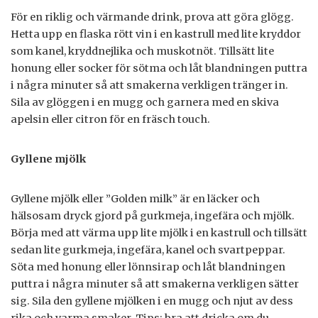
För en riklig och värmande drink, prova att göra glögg.
Hetta upp en flaska rött vin i en kastrull med lite kryddor
som kanel, kryddnejlika och muskotnöt. Tillsätt lite
honung eller socker för sötma och låt blandningen puttra
i några minuter så att smakerna verkligen tränger in.
Sila av glöggen i en mugg och garnera med en skiva
apelsin eller citron för en fräsch touch.
Gyllene mjölk
Gyllene mjölk eller ”Golden milk” är en läcker och
hälsosam dryck gjord på gurkmeja, ingefära och mjölk.
Börja med att värma upp lite mjölk i en kastrull och tillsätt
sedan lite gurkmeja, ingefära, kanel och svartpeppar.
Söta med honung eller lönnsirap och låt blandningen
puttra i några minuter så att smakerna verkligen sätter
sig. Sila den gyllene mjölken i en mugg och njut av dess