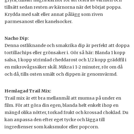
gryta, tillsätt några kärnor för att testa av värmen och
tillsätt sedan resten av kärnorna när det börjat poppa.
Krydda med salt eller annat pålägg som riven
parmesanost eller kanelsocker.
Nacho Dip:
Denna ostliknande och smakrika dip är perfekt att doppa
tortillachips eller grönsaker i. Gör så här: Blanda 1 kopp
salsa, 1 kopp strimlad cheddarost och 1/2 kopp gräddfil i
en mikrovågssäker skål. Mikra i 1-2 minuter, rör om då
och då, tills osten smält och dippen är genomvärmd.
Hemlagad Trail Mix:
Trail mix är ett bra mellanmål att mumsa på under en
film. För att göra din egen, blanda helt enkelt ihop en
mängd olika nötter, torkad frukt och krossad choklad. Du
kan anpassa den efter eget tycke och lägga till
ingredienser som kaksmulor eller popcorn.