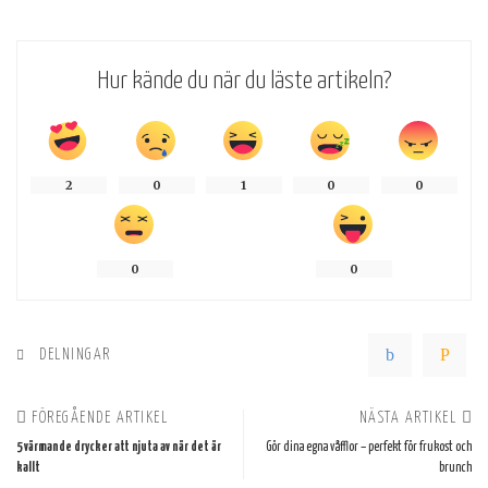
Hur kände du när du läste artikeln?
2
0
1
0
0
0
0
DELNINGAR
FÖREGÅENDE ARTIKEL
NÄSTA ARTIKEL
5 värmande drycker att njuta av när det är
Gör dina egna våfflor – perfekt för frukost och
kallt
brunch