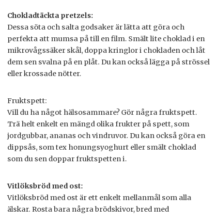
Chokladtäckta pretzels:
Dessa söta och salta godsaker är lätta att göra och
perfekta att mumsa på till en film. Smält lite choklad i en
mikrovågssäker skål, doppa kringlor i chokladen och låt
dem sen svalna på en plåt. Du kan också lägga på strössel
eller krossade nötter.
Fruktspett:
Vill du ha något hälsosammare? Gör några fruktspett.
Trä helt enkelt en mängd olika frukter på spett, som
jordgubbar, ananas och vindruvor. Du kan också göra en
dippsås, som tex honungsyoghurt eller smält choklad
som du sen doppar fruktspetten i.
Vitlöksbröd med ost:
Vitlöksbröd med ost är ett enkelt mellanmål som alla
älskar. Rosta bara några brödskivor, bred med