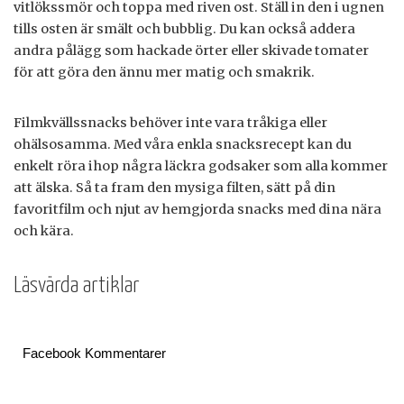
vitlökssmör och toppa med riven ost. Ställ in den i ugnen
tills osten är smält och bubblig. Du kan också addera
andra pålägg som hackade örter eller skivade tomater
för att göra den ännu mer matig och smakrik.
Filmkvällssnacks behöver inte vara tråkiga eller
ohälsosamma. Med våra enkla snacksrecept kan du
enkelt röra ihop några läckra godsaker som alla kommer
att älska. Så ta fram den mysiga filten, sätt på din
favoritfilm och njut av hemgjorda snacks med dina nära
och kära.
Läsvärda artiklar
Facebook Kommentarer