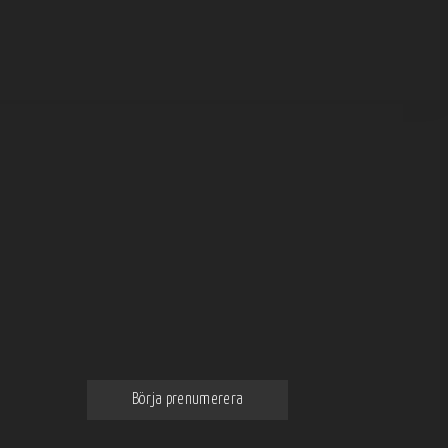
Prenumerera på vårt nyhetsbrev
Få de bästa och intressantaste
nyheterna om mat och dryck
direkt till din email
Börja prenumerera
Genom att klicka godkänner du våra