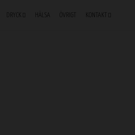
DRYCK
HÄLSA
ÖVRIGT
KONTAKT
ökad energi och välmående
för ökad energi och