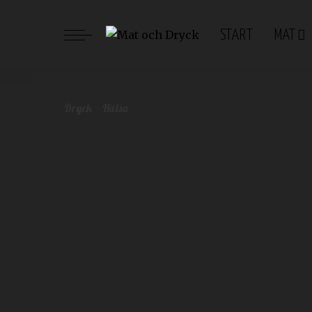
START
MAT
Mat och Dryck
>
Blog
>
Dryck
>
Hälsosamma gröna juicer för 
Dryck
Hälsa
Hälsosamma gröna juicer 
välmående
Redaktionen
november 23, 2023
Dryck
Hälsa
Postat
av