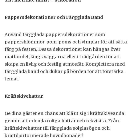
Sist men inte minst – dekoration
Pappersdekorationer och Färgglada Band
Använd färgglada pappersdekorationer som
pappersblommor, pom-poms och vimplar för att sätta
färg på festen. Dessa dekorationer kan hängas över
matbordet, längs väggarna eller i trädgården för att
skapa en livlig och festlig atmosfär. Komplettera med
färgglada band och dukar på borden för att förstärka
temat.
Kräftskivehattar
Ge dina gäster en chans att klä ut sig i kräftskiveanda
genom att erbjuda roliga hattar och rekvisita. Från
kräftskivehattar till färgglada solglasögon och
kräftdjurformerade huvudbonader!