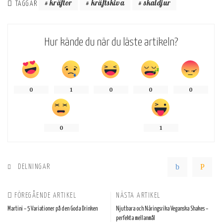
kräftor
kräftskiva
skaldjur
TAGGAR
Hur kände du när du läste artikeln?
0
1
0
0
0
0
1
DELNINGAR
FÖREGÅENDE ARTIKEL
NÄSTA ARTIKEL
Martini – 5 Variationer på den Goda Drinken
Njutbara och Näringsrika Veganska Shakes –
perfekta mellanmål