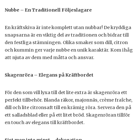
Nubbe – En Traditionell Följeslagare
En kräftskiva är inte komplett utan nubbar! De kryddiga
snapsarna är en viktig del av traditionen och bidrar till
den festliga stämningen. Olika smaker som dill, citron
och kummin ger varje nubbe en unik karaktär. Kom ihåg
att njuta av dem med måtta och ansvar.
Skagenröra – Elegans på Kräftbordet
För den som vill lyxa till det lite extra är skagenröra ett
perfekt tillbehör. Blanda räkor, majonnäs, crème fraîche,
dill och lite citronsaft till en krämig röra. Servera den på
ett salladsblad eller på ett litet bröd. Skagenröran tillför
en touch av elegans till kräftbordet.