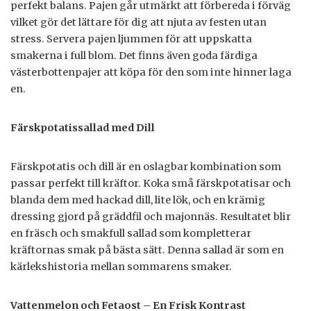
perfekt balans. Pajen går utmärkt att förbereda i förväg
vilket gör det lättare för dig att njuta av festen utan
stress. Servera pajen ljummen för att uppskatta
smakerna i full blom. Det finns även goda färdiga
västerbottenpajer att köpa för den som inte hinner laga
en.
Färskpotatissallad med Dill
Färskpotatis och dill är en oslagbar kombination som
passar perfekt till kräftor. Koka små färskpotatisar och
blanda dem med hackad dill, lite lök, och en krämig
dressing gjord på gräddfil och majonnäs. Resultatet blir
en fräsch och smakfull sallad som kompletterar
kräftornas smak på bästa sätt. Denna sallad är som en
kärlekshistoria mellan sommarens smaker.
Vattenmelon och Fetaost – En Frisk Kontrast