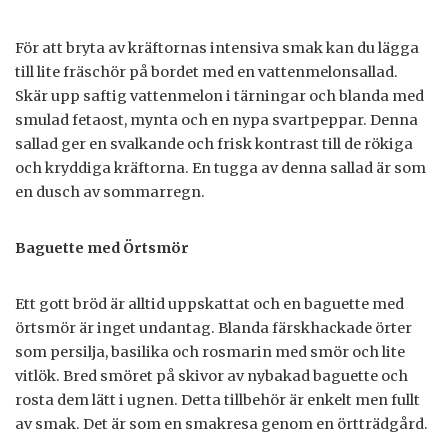
För att bryta av kräftornas intensiva smak kan du lägga
till lite fräschör på bordet med en vattenmelonsallad.
Skär upp saftig vattenmelon i tärningar och blanda med
smulad fetaost, mynta och en nypa svartpeppar. Denna
sallad ger en svalkande och frisk kontrast till de rökiga
och kryddiga kräftorna. En tugga av denna sallad är som
en dusch av sommarregn.
Baguette med Örtsmör
Ett gott bröd är alltid uppskattat och en baguette med
örtsmör är inget undantag. Blanda färskhackade örter
som persilja, basilika och rosmarin med smör och lite
vitlök. Bred smöret på skivor av nybakad baguette och
rosta dem lätt i ugnen. Detta tillbehör är enkelt men fullt
av smak. Det är som en smakresa genom en örtträdgård.