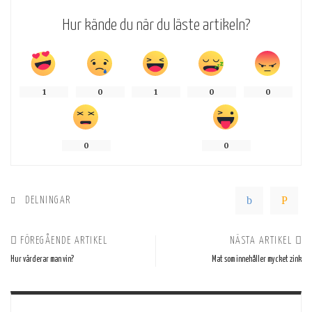
Hur kände du när du läste artikeln?
1
0
1
0
0
0
0
DELNINGAR
FÖREGÅENDE ARTIKEL
NÄSTA ARTIKEL
Hur värderar man vin?
Mat som innehåller mycket zink