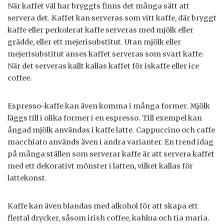
När kaffet väl har bryggts finns det många sätt att
servera det. Kaffet kan serveras som vitt kaffe, där bryggt
kaffe eller perkolerat kaffe serveras med mjölk eller
grädde, eller ett mejerisubstitut. Utan mjölk eller
mejerisubstitut anses kaffet serveras som svart kaffe.
När det serveras kallt kallas kaffet för iskaffe eller ice
coffee.
Espresso-kaffe kan även komma i många former. Mjölk
läggs till i olika former i en espresso. Till exempel kan
ångad mjölk användas i kaffe latte. Cappuccino och caffe
macchiato används även i andra varianter. En trend idag
på många ställen som serverar kaffe är att servera kaffet
med ett dekorativt mönster i latten, vilket kallas för
lattekonst.
Kaffe kan även blandas med alkohol för att skapa ett
flertal drycker, såsom irish coffee, kahlua och tia maria.