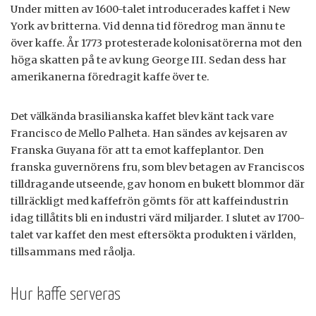
Under mitten av 1600-talet introducerades kaffet i New
York av britterna. Vid denna tid föredrog man ännu te
över kaffe. År 1773 protesterade kolonisatörerna mot den
höga skatten på te av kung George III. Sedan dess har
amerikanerna föredragit kaffe över te.
Det välkända brasilianska kaffet blev känt tack vare
Francisco de Mello Palheta. Han sändes av kejsaren av
Franska Guyana för att ta emot kaffeplantor. Den
franska guvernörens fru, som blev betagen av Franciscos
tilldragande utseende, gav honom en bukett blommor där
tillräckligt med kaffefrön gömts för att kaffeindustrin
idag tillåtits bli en industri värd miljarder. I slutet av 1700-
talet var kaffet den mest eftersökta produkten i världen,
tillsammans med råolja.
Hur kaffe serveras