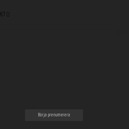
KT
Prenumerera på vårt nyhetsbrev
Få de bästa och intressantaste
nyheterna om mat och dryck
direkt till din email
Börja prenumerera
Genom att klicka godkänner du våra