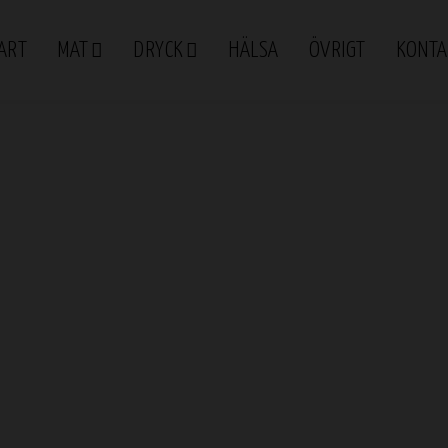
ART
MAT
DRYCK
HÄLSA
ÖVRIGT
KONTA
nen
 i munnen