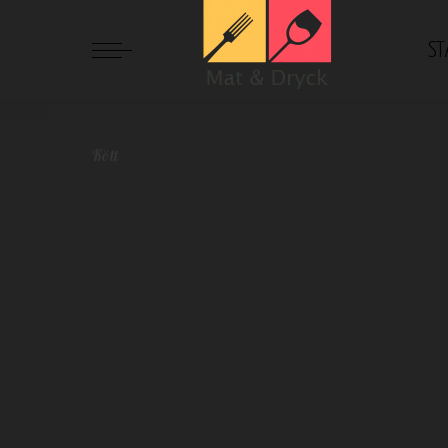
ST
Mat och Dryck
>
Blog
>
Kött
>
Pulled pork som smälter i mun
Kött
Pulled pork som smälter
Maria Starberg
mars 17, 2019
Kött
Postat
av