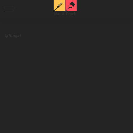
Mat och Dryck
>
Blog
>
Lättlagat
>
Veckans enkla recept – vecka 46
Lättlagat
Veckans enkla recept – vecka 46
Redaktionen
november 8, 2019
Lättlagat
Postat
av