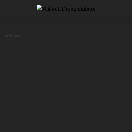
Mat och Dryck
>
Blog
>
Lättlagat
>
Veckans enkla recept – vecka 47
Lättlagat
Veckans enkla recept – vecka 47
Redaktionen
november 15, 2019
Lättlagat
Postat
av