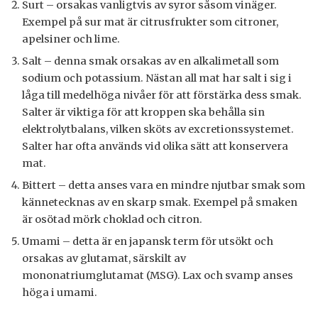
Surt – orsakas vanligtvis av syror såsom vinäger.
Exempel på sur mat är citrusfrukter som citroner,
apelsiner och lime.
Salt – denna smak orsakas av en alkalimetall som
sodium och potassium. Nästan all mat har salt i sig i
låga till medelhöga nivåer för att förstärka dess smak.
Salter är viktiga för att kroppen ska behålla sin
elektrolytbalans, vilken sköts av excretionssystemet.
Salter har ofta används vid olika sätt att konservera
mat.
Bittert – detta anses vara en mindre njutbar smak som
kännetecknas av en skarp smak. Exempel på smaken
är osötad mörk choklad och citron.
Umami – detta är en japansk term för utsökt och
orsakas av glutamat, särskilt av
mononatriumglutamat (MSG). Lax och svamp anses
höga i umami.