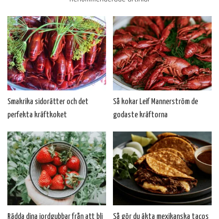
Smakrika sidorätter och det
Så kokar Leif Mannerström de
perfekta kräftkoket
godaste kräftorna
Rädda dina jordgubbar från att bli
Så gör du äkta mexikanska tacos