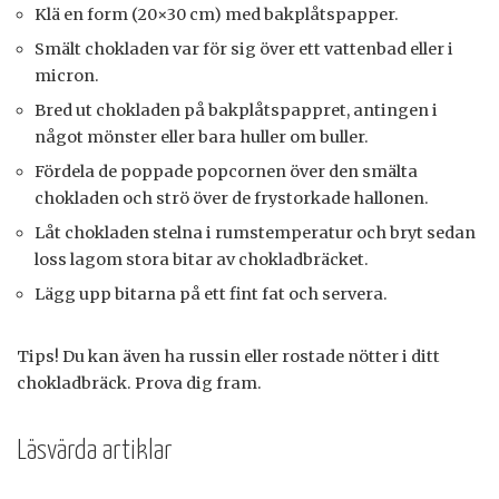
Klä en form (20×30 cm) med bakplåtspapper.
Smält chokladen var för sig över ett vattenbad eller i
micron.
Bred ut chokladen på bakplåtspappret, antingen i
något mönster eller bara huller om buller.
Fördela de poppade popcornen över den smälta
chokladen och strö över de frystorkade hallonen.
Låt chokladen stelna i rumstemperatur och bryt sedan
loss lagom stora bitar av chokladbräcket.
Lägg upp bitarna på ett fint fat och servera.
Tips! Du kan även ha russin eller rostade nötter i ditt
chokladbräck. Prova dig fram.
Läsvärda artiklar