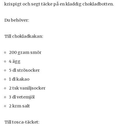
krispigt och segt täcke på en kladdig chokladbotten.
Du behöver:
Till chokladkakan:
200 gram smör
4 ägg
5 dl strösocker
1 dl kakao
2 tsk vaniljsocker
3 dl vetemjöl
2 krm salt
Till tosca-täcket: