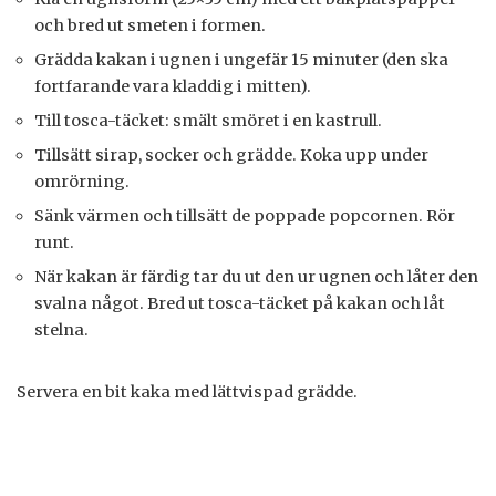
och bred ut smeten i formen.
Grädda kakan i ugnen i ungefär 15 minuter (den ska
fortfarande vara kladdig i mitten).
Till tosca-täcket: smält smöret i en kastrull.
Tillsätt sirap, socker och grädde. Koka upp under
omrörning.
Sänk värmen och tillsätt de poppade popcornen. Rör
runt.
När kakan är färdig tar du ut den ur ugnen och låter den
svalna något. Bred ut tosca-täcket på kakan och låt
stelna.
Servera en bit kaka med lättvispad grädde.