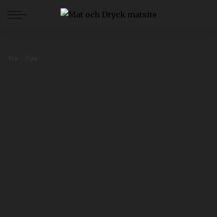
Mat och Dryck
>
Blog
>
Vin
>
Sött, salt och syrligt: så väljer du vin utefter smak
Vin
Tips
Sött, salt och syrligt: så väljer du vin
utefter smak
Redaktionen
oktober 20, 2023
Vin
Tips
Postat
av