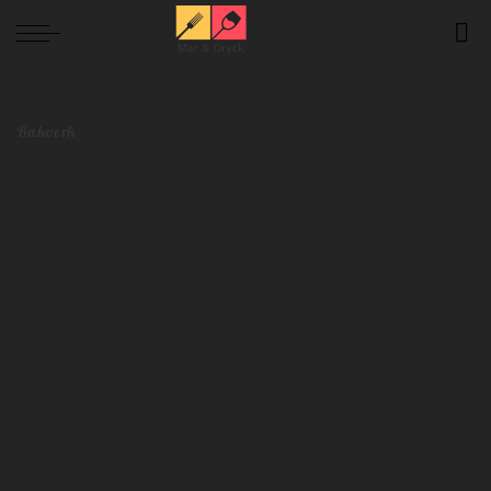
Mat och Dryck
>
Blog
>
Bakverk
>
Gör dessa churros och se dina vänner tappa hakan
Bakverk
Gör dessa churros och se dina vänner tappa
hakan
Redaktionen
maj 30, 2024
Bakverk
Postat
av