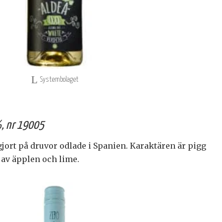
Systembolaget
%, nr 19005
n gjort på druvor odlade i Spanien. Karaktären är pigg
av äpplen och lime.