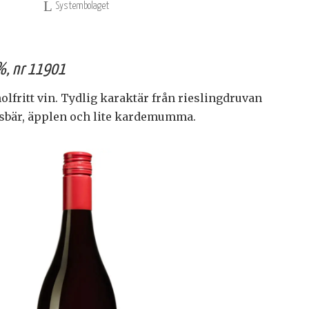
Systembolaget
0%, nr 11901
oholfritt vin. Tydlig karaktär från rieslingdruvan
usbär, äpplen och lite kardemumma.