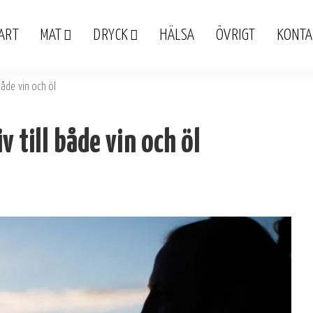
ART
MAT
DRYCK
HÄLSA
ÖVRIGT
KONTA
både vin och öl
v till både vin och öl