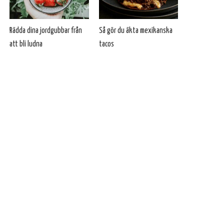
Rädda dina jordgubbar från
Så gör du äkta mexikanska
att bli ludna
tacos