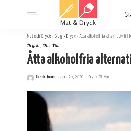
ST
Mat och Dryck
>
Blog
>
Dryck
>
Åtta alkoholfria alternativ till 
Dryck
Öl
Vin
Åtta alkoholfria alternati
Redaktionen
april 23, 2020
Dryck
Öl
Vin
Postat
av