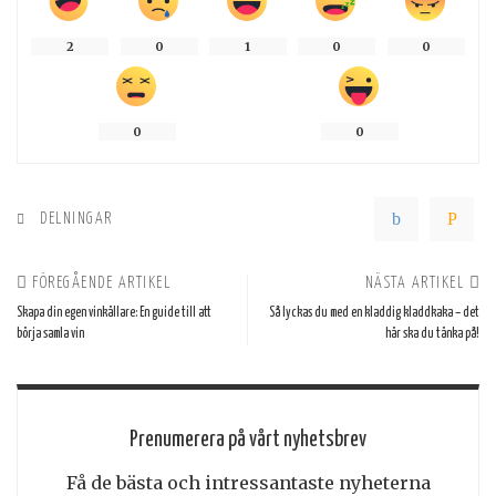
2
0
1
0
0
0
0
DELNINGAR
FÖREGÅENDE ARTIKEL
NÄSTA ARTIKEL
Skapa din egen vinkällare: En guide till att
Så lyckas du med en kladdig kladdkaka – det
börja samla vin
här ska du tänka på!
Prenumerera på vårt nyhetsbrev
Få de bästa och intressantaste nyheterna