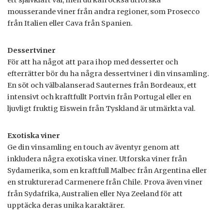
ett självklart val, men du kan också utforska
mousserande viner från andra regioner, som Prosecco
från Italien eller Cava från Spanien.
Dessertviner
För att ha något att para ihop med desserter och
efterrätter bör du ha några dessertviner i din vinsamling.
En söt och välbalanserad Sauternes från Bordeaux, ett
intensivt och kraftfullt Portvin från Portugal eller en
ljuvligt fruktig Eiswein från Tyskland är utmärkta val.
Exotiska viner
Ge din vinsamling en touch av äventyr genom att
inkludera några exotiska viner. Utforska viner från
Sydamerika, som en kraftfull Malbec från Argentina eller
en strukturerad Carmenere från Chile. Prova även viner
från Sydafrika, Australien eller Nya Zeeland för att
upptäcka deras unika karaktärer.