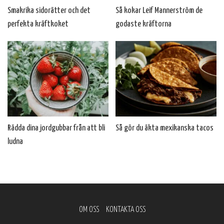
Smakrika sidorätter och det
Så kokar Leif Mannerström de
perfekta kräftkoket
godaste kräftorna
Rädda dina jordgubbar från att bli
Så gör du äkta mexikanska tacos
ludna
OM OSS
KONTAKTA OSS