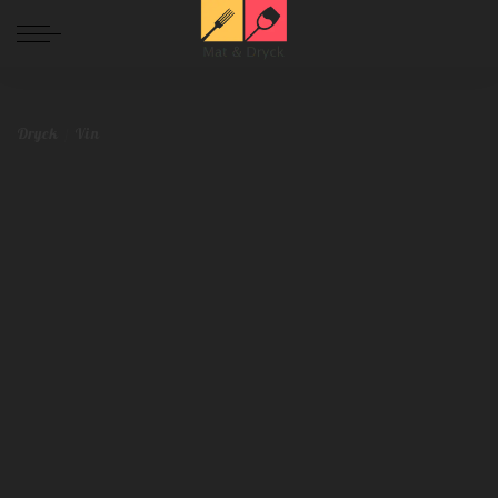
Mat och Dryck
>
Blog
>
Dryck
>
Skapa din egen vinkällare: En guide till att börja samla vin
Dryck
Vin
Skapa din egen vinkällare: En guide till att
börja samla vin
Redaktionen
juni 1, 2023
Dryck
Vin
Postat
av