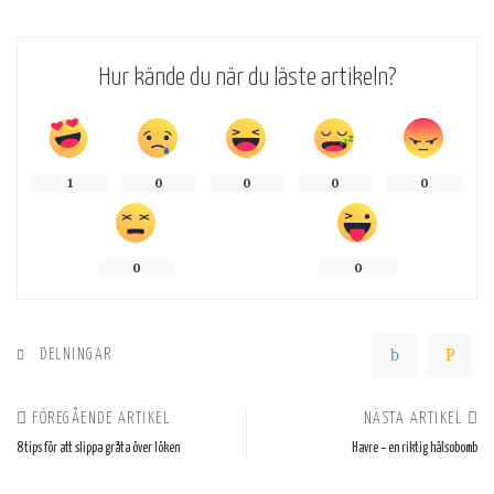
Hur kände du när du läste artikeln?
1
0
0
0
0
0
0
DELNINGAR
FÖREGÅENDE ARTIKEL
NÄSTA ARTIKEL
8 tips för att slippa gråta över löken
Havre – en riktig hälsobomb