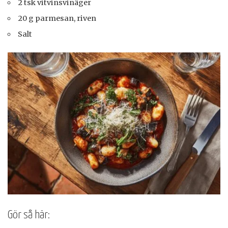
2 tsk vitvinsvinäger
20 g parmesan, riven
Salt
Gör så här: