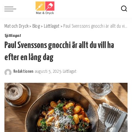
Mat och Dryck
>
Blog
>
Lättlagat
>
Paul Svenssons gnocchi är allt du vill ha efter en lång dag
Lättlagat
Paul Svenssons gnocchi är allt du vill ha
efter en lång dag
Redaktionen
augusti 5, 2025
Lättlagat
Postat
av