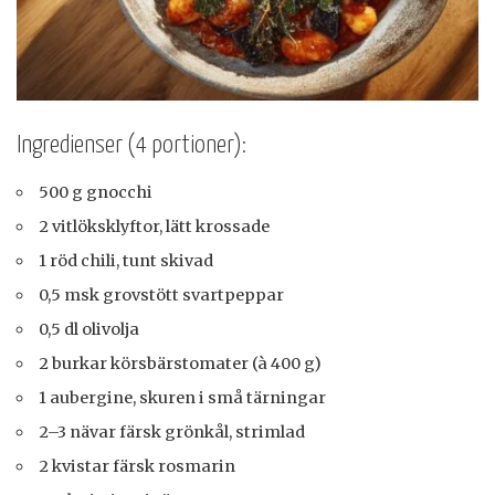
Ingredienser (4 portioner):
500 g gnocchi
2 vitlöksklyftor, lätt krossade
1 röd chili, tunt skivad
0,5 msk grovstött svartpeppar
0,5 dl olivolja
2 burkar körsbärstomater (à 400 g)
1 aubergine, skuren i små tärningar
2–3 nävar färsk grönkål, strimlad
2 kvistar färsk rosmarin