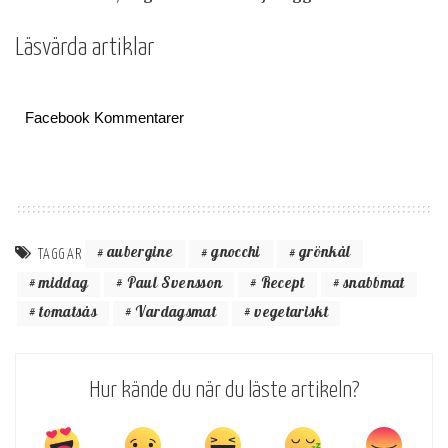
Läsvärda artiklar
Facebook Kommentarer
aubergine
gnocchi
grönkål
TAGGAR
middag
Paul Svensson
Recept
snabbmat
tomatsås
Vardagsmat
vegetariskt
Hur kände du när du läste artikeln?