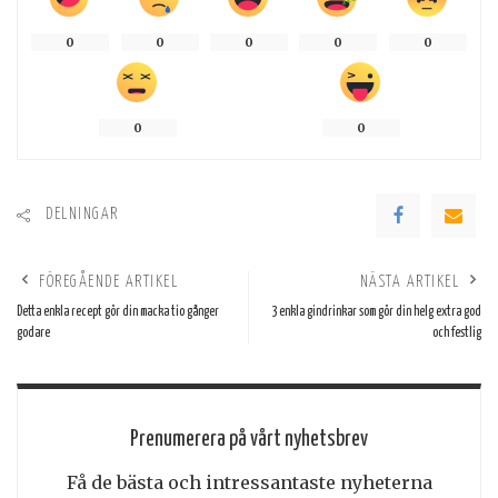
0
0
0
0
0
0
0
DELNINGAR
FÖREGÅENDE ARTIKEL
NÄSTA ARTIKEL
Detta enkla recept gör din macka tio gånger
3 enkla gindrinkar som gör din helg extra god
godare
och festlig
Prenumerera på vårt nyhetsbrev
Få de bästa och intressantaste nyheterna