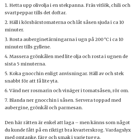
Hetta upp olivolja i en stekpanna. Fräs vitlök, chili och
svartpeppar tills det doftar.
Häll i körsbärstomaterna och låt såsen sjuda i ca 10
minuter.
Rosta auberginetärningarna i ugn på 200 °C i ca 10
minuter tills gyllene.
Massera grönkålen med lite olja och rosta i ugnen de
sista 5 minuterna.
Koka gnocchin enligt anvisningar. Häll av och stek
snabbt för att få lite yta.
Vänd ner rosmarin och vinäger i tomatsåsen, rör om.
Blanda ner gnocchin i såsen. Servera toppad med
aubergine, grönkål och parmesan.
Den här rätten är enkel att laga – men känns som något
du kunde fått på en riktigt bra kvarterskrog. Vardagslyx
med omtanke, färg och smak i varje tugga.