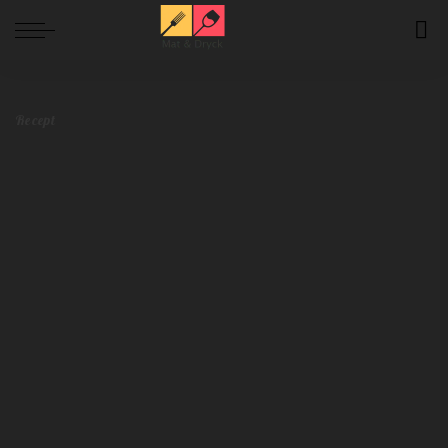
Mat och Dryck
>
Blog
>
Lättlagat
>
Recept
>
Fredagens middagsrecept – enkelt och lyxigt
Recept
Fredagens middagsrecept – enkelt och
lyxigt
Redaktionen
mars 7, 2024
Recept
Postat
av