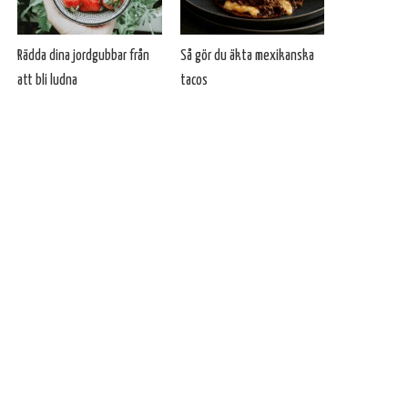
Rädda dina jordgubbar från
Så gör du äkta mexikanska
att bli ludna
tacos