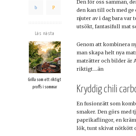
Den för oss samman, den 
den kan till och med ge
njuter av i dag bara var
utsökt, fantasifull mat 
Läs nästa
Genom att kombinera ny 
man skapa helt nya maträ
maträtter och bilder är 
riktigt….än
Grilla som ett riktigt
Kryddig chili ca
proffs i sommar
En fusionrätt som kombi
smaker. Den görs med tj
paprikaflingor, en krä
lök, tunt skivat nötkött o