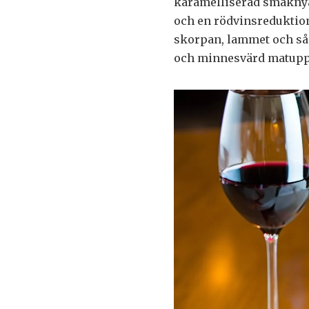
karamelliserad smaknyan
och en rödvinsreduktio
skorpan, lammet och sås
och minnesvärd matupp