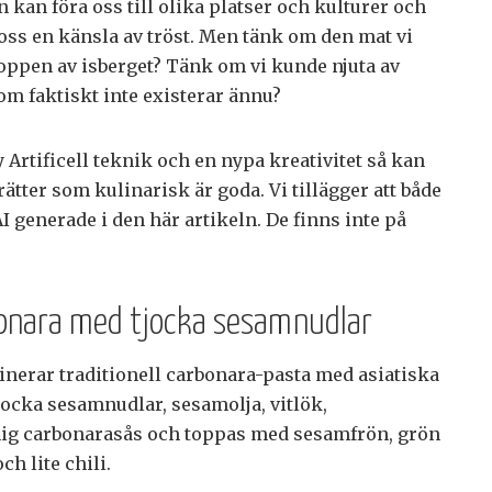
kan föra oss till olika platser och kulturer och
 oss en känsla av tröst. Men tänk om den mat vi
 toppen av isberget? Tänk om vi kunde njuta av
som faktiskt inte existerar ännu?
Artificell teknik och en nypa kreativitet så kan
tter som kulinarisk är goda. Vi tillägger att både
AI generade i den här artikeln. De finns inte på
rbonara med tjocka sesamnudlar
nerar traditionell carbonara-pasta med asiatiska
ocka sesamnudlar, sesamolja, vitlök,
mig carbonarasås och toppas med sesamfrön, grön
ch lite chili.