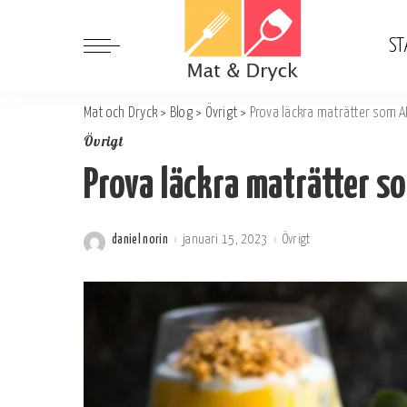
ST
Mat och Dryck
>
Blog
>
Övrigt
>
Prova läckra maträtter som A
Övrigt
Prova läckra maträtter s
daniel norin
januari 15, 2023
Övrigt
Postat
av