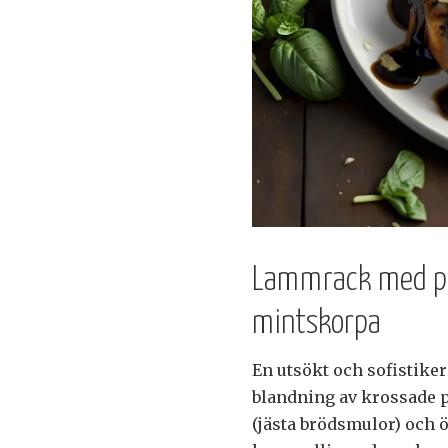
Lammrack med pi
mintskorpa
En utsökt och sofistik
blandning av krossade 
(jästa brödsmulor) och ör