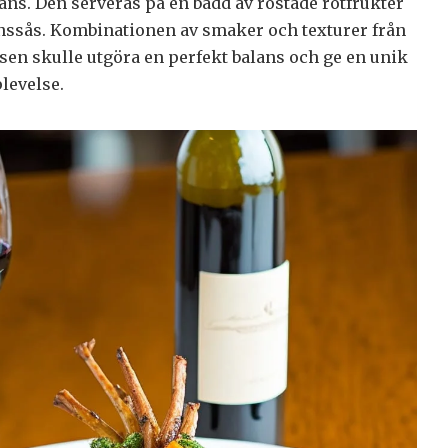
s. Den serveras på en bädd av rostade rotfrukter
nssås. Kombinationen av smaker och texturer från
en skulle utgöra en perfekt balans och ge en unik
levelse.