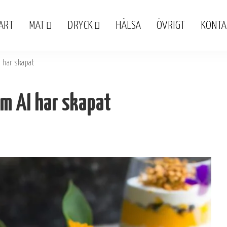
ART
MAT
DRYCK
HÄLSA
ÖVRIGT
KONTA
I har skapat
om AI har skapat