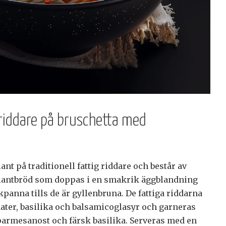
 riddare på bruschetta med
ant på traditionell fattig riddare och består av
 lantbröd som doppas i en smakrik äggblandning
kpanna tills de är gyllenbruna. De fattiga riddarna
ter, basilika och balsamicoglasyr och garneras
parmesanost och färsk basilika. Serveras med en