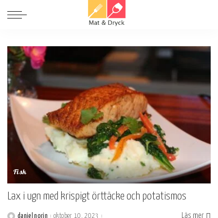
Fisk
Lax i ugn med krispigt örttäcke och potatismos
Läs mer
daniel norin
oktober 10, 2023