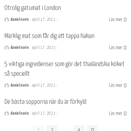
Otrolig gatumat i London
Läs mer
daniel norin
april 17, 2023
Postat
av
Märklig mat som får dig att tappa hakan
Läs mer
daniel norin
april 17, 2023
Postat
av
5 viktiga ingredienser som gör det thailändska köket
så speciellt
Läs mer
daniel norin
april 17, 2023
Postat
av
De bästa sopporna när du är förkyld
Läs mer
daniel norin
april 17, 2023
Postat
av
…
1
2
4