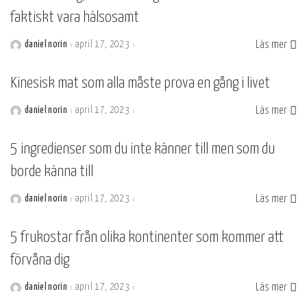
faktiskt vara hälsosamt
Läs mer
daniel norin
april 17, 2023
Postat
av
Kinesisk mat som alla måste prova en gång i livet
Läs mer
daniel norin
april 17, 2023
Postat
av
5 ingredienser som du inte känner till men som du
borde känna till
Läs mer
daniel norin
april 17, 2023
Postat
av
5 frukostar från olika kontinenter som kommer att
förvåna dig
Läs mer
daniel norin
april 17, 2023
Postat
av