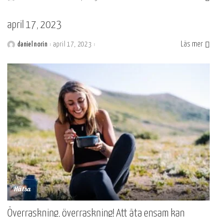
Postat
av
april 17, 2023
Läs mer
daniel norin
april 17, 2023
Postat
av
Hälsa
Överraskning, överraskning! Att äta ensam kan