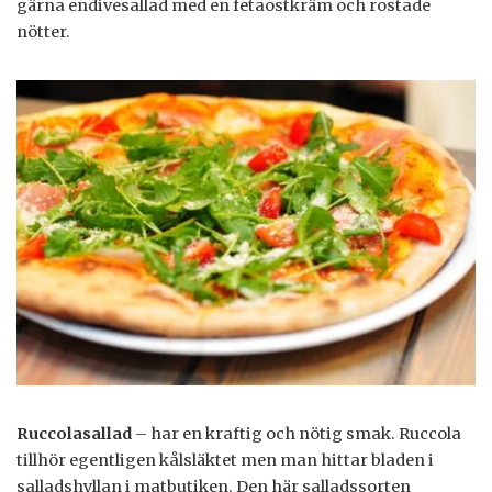
gärna endivesallad med en fetaostkräm och rostade
nötter.
Ruccolasallad
– har en kraftig och nötig smak. Ruccola
tillhör egentligen kålsläktet men man hittar bladen i
salladshyllan i matbutiken. Den här salladssorten