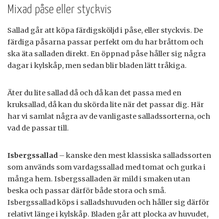
Mixad påse eller styckvis
Sallad går att köpa färdigsköljd i påse, eller styckvis. De
färdiga påsarna passar perfekt om du har bråttom och
ska äta salladen direkt. En öppnad påse håller sig några
dagar i kylskåp, men sedan blir bladen lätt tråkiga.
Äter du lite sallad då och då kan det passa med en
kruksallad, då kan du skörda lite när det passar dig. Här
har vi samlat några av de vanligaste salladssorterna, och
vad de passar till.
Isbergssallad
– kanske den mest klassiska salladssorten
som används som vardagssallad med tomat och gurka i
många hem. Isbergssalladen är mild i smaken utan
beska och passar därför både stora och små.
Isbergssallad köps i salladshuvuden och håller sig därför
relativt länge i kylskåp. Bladen går att plocka av huvudet,