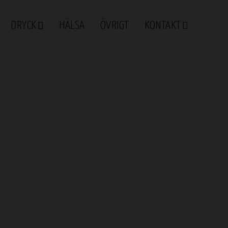
DRYCK
HÄLSA
ÖVRIGT
KONTAKT
r kan du använda dem till
 använda dem till