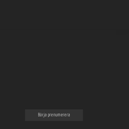
Prenumerera på vårt nyhetsbrev
Få de bästa och intressantaste
nyheterna om mat och dryck
direkt till din email
Börja prenumerera
Genom att klicka godkänner du våra