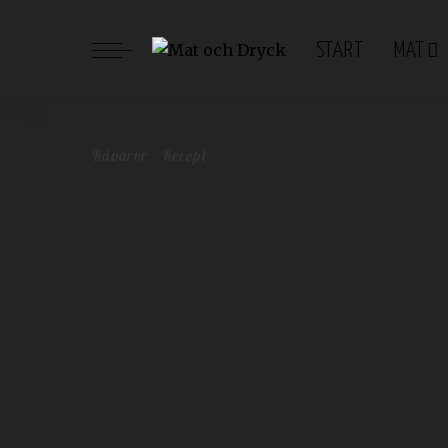
START
MAT
Mat och Dryck
>
Blog
>
Lättlagat
>
Recept
>
Plommon – det hä
Råvaror
Recept
Plommon – det här kan du
Malin Toverud
augusti 20, 2021
Råvaror
Recept
Postat
av