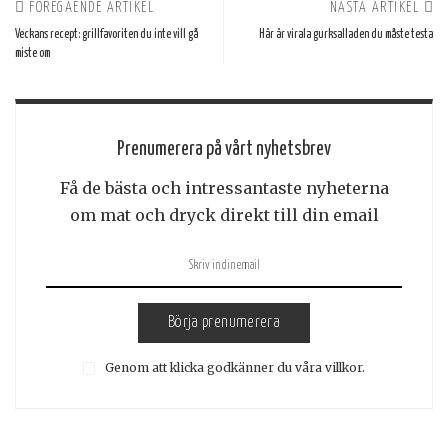
FÖREGÅENDE ARTIKEL
NÄSTA ARTIKEL
Veckans recept: grillfavoriten du inte vill gå
Här är virala gurksalladen du måste testa
miste om
Prenumerera på vårt nyhetsbrev
Få de bästa och intressantaste nyheterna
om mat och dryck direkt till din email
Börja prenumerera
Genom att klicka godkänner du våra villkor.