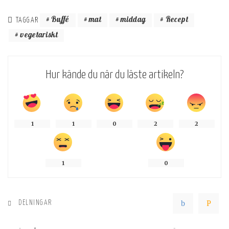
Buffé
mat
middag
Recept
TAGGAR
vegetariskt
Hur kände du när du läste artikeln?
1
1
0
2
2
1
0
DELNINGAR