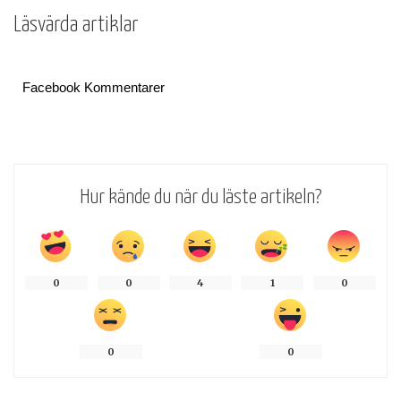
Läsvärda artiklar
Facebook Kommentarer
Hur kände du när du läste artikeln?
0
0
4
1
0
0
0