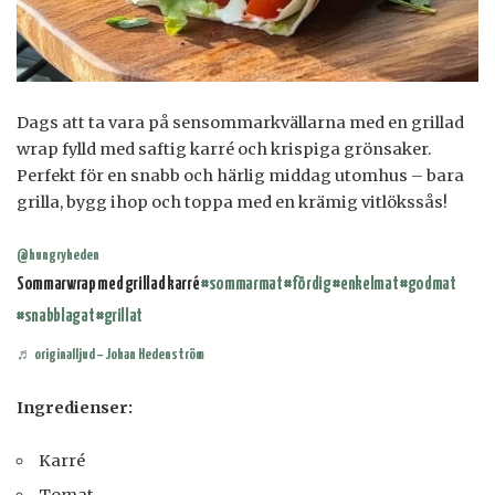
Dags att ta vara på sensommarkvällarna med en grillad
wrap fylld med saftig karré och krispiga grönsaker.
Perfekt för en snabb och härlig middag utomhus – bara
grilla, bygg ihop och toppa med en krämig vitlökssås!
@hungryheden
Sommarwrap med grillad karré
#sommarmat
#fördig
#enkelmat
#godmat
#snabblagat
#grillat
♬ originalljud – Johan Hedenström
Ingredienser:
Karré