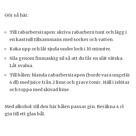
Gör så här:
Till rabarbersirapen: skriva rabarbern tunt och lägg i
en kastrull tillsammans med socker och vatten.
Koka upp och låt sjuda under lock i 10 minuter.
Sila genom finmaskig sil så att du får en slät vätska.
Låt svalna.
Till bålen: blanda rabarbersirapen (borde vara ungefär
4 dl) med juice från 2 lime och grace tonic. Häll i isbitar
och toppa med skivad lime.
Med alkohol: till den här bålen passar gin. Beräkna 4 cl
gin till ett glas bål.