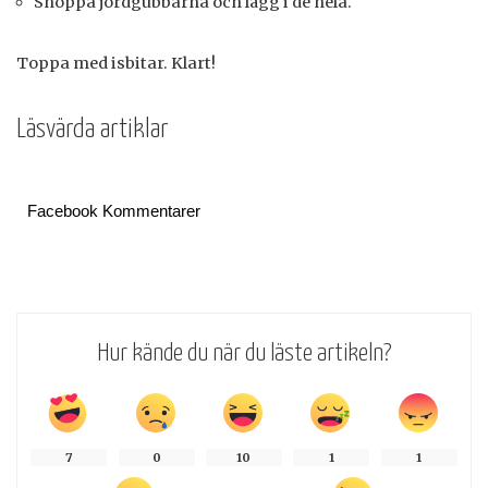
Snoppa jordgubbarna och lägg i de hela.
Toppa med isbitar. Klart!
Läsvärda artiklar
Facebook Kommentarer
Hur kände du när du läste artikeln?
7
0
10
1
1