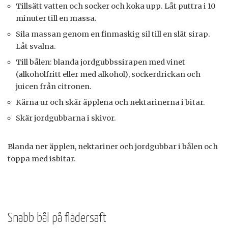
Tillsätt vatten och socker och koka upp. Låt puttra i 10
minuter till en massa.
Sila massan genom en finmaskig sil till en slät sirap.
Låt svalna.
Till bålen: blanda jordgubbssirapen med vinet
(alkoholfritt eller med alkohol), sockerdrickan och
juicen från citronen.
Kärna ur och skär äpplena och nektarinerna i bitar.
Skär jordgubbarna i skivor.
Blanda ner äpplen, nektariner och jordgubbar i bålen och
toppa med isbitar.
Snabb bål på flädersaft