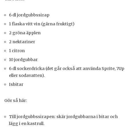
6 dl jordgubbssirap
1 flaska vitt vin (gärna fruktigt)
2 gröna äpplen
2 nektariner
1 citron
10 jordgubbar
6 dl sockerdricka (det går också att använda Sprite, 7Up
eller sodavatten).
Isbitar
Gör så här:
Till jordgubbssirapen: skär jordgubbarna i bitar och
lägg i en kastrull.