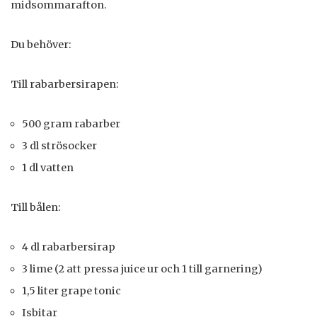
midsommarafton.
Du behöver:
Till rabarbersirapen:
500 gram rabarber
3 dl strösocker
1 dl vatten
Till bålen:
4 dl rabarbersirap
3 lime (2 att pressa juice ur och 1 till garnering)
1,5 liter grape tonic
Isbitar