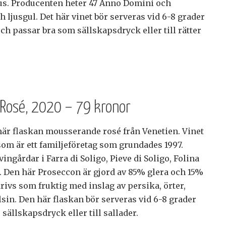
s. Producenten heter 47 Anno Domini och
h ljusgul. Det här vinet bör serveras vid 6-8 grader
ch passar bra som sällskapsdryck eller till rätter
 Rosé, 2020 – 79 kronor
 här flaskan mousserande rosé från Venetien. Vinet
som är ett familjeföretag som grundades 1997.
ingårdar i Farra di Soligo, Pieve di Soligo, Folina
o. Den här Proseccon är gjord av 85% glera och 15%
rivs som fruktig med inslag av persika, örter,
sin. Den här flaskan bör serveras vid 6-8 grader
sällskapsdryck eller till sallader.