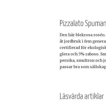
Pizzalato Spumant
Den här blekrosa rosén 
åt jordbruk i fem genera
certifierad för ekologis
glera och 5% raboso. Sm
persika, smultron och jo
passar bra som sällskaps
Läsvärda artiklar