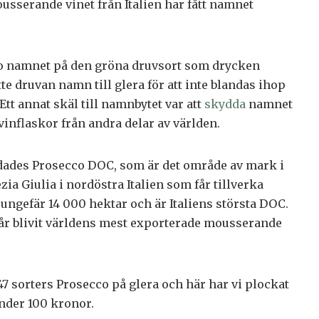
ousserande vinet från Italien har fått namnet
co namnet på den gröna druvsort som drycken
te druvan namn till glera för att inte blandas ihop
Ett annat skäl till namnbytet var att
skydda
namnet
 vinflaskor från andra delar av världen.
dades Prosecco DOC, som är det område av mark i
zia Giulia i nordöstra Italien som får tillverka
ungefär 14 000 hektar och är Italiens största DOC.
år blivit världens mest exporterade mousserande
7 sorters Prosecco på glera och här har vi plockat
under 100 kronor.