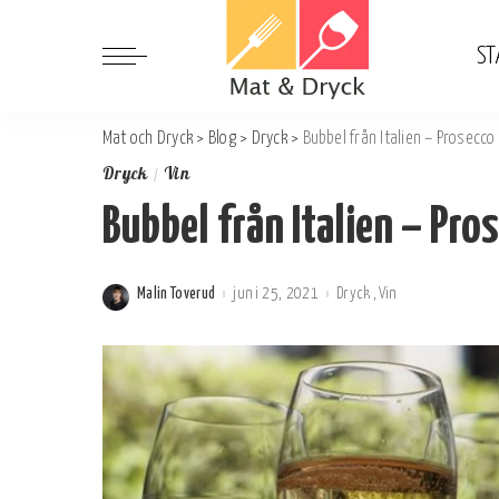
ST
Mat och Dryck
>
Blog
>
Dryck
>
Bubbel från Italien – Prosecc
Dryck
Vin
Bubbel från Italien – Pr
Malin Toverud
juni 25, 2021
Dryck
Vin
Postat
av