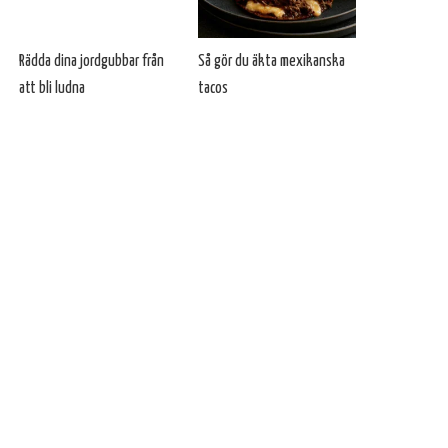
Rädda dina jordgubbar från
Så gör du äkta mexikanska
att bli ludna
tacos