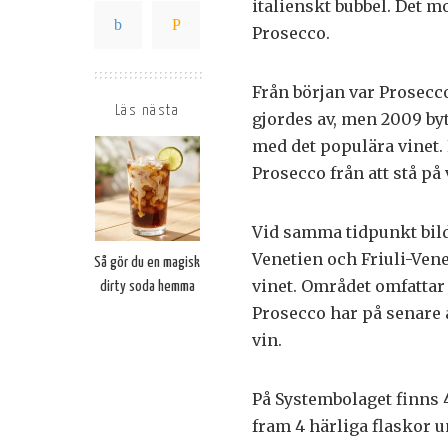
italienskt bubbel. Det m
Prosecco.
Från början var Prosec
Läs nästa
gjordes av, men 2009 byt
med det populära vinet. 
Prosecco från att stå på
Vid samma tidpunkt bil
Venetien och Friuli-Vene
Så gör du en magisk
vinet. Området omfattar 
dirty soda hemma
Prosecco har på senare 
vin.
På Systembolaget finns 4
fram 4 härliga flaskor 