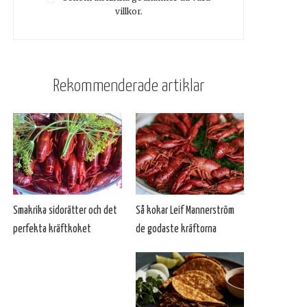
villkor.
Rekommenderade artiklar
Smakrika sidorätter och det
Så kokar Leif Mannerström
perfekta kräftkoket
de godaste kräftorna