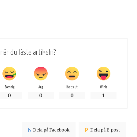
när du läste artikeln?
Sömnig
Arg
Helt slut
Wink
0
0
0
1
Dela på Facebook
Dela på E-post