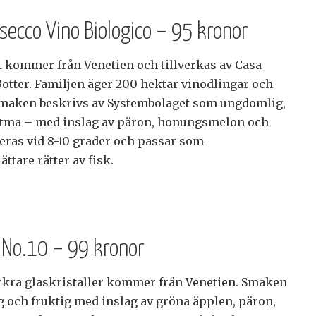
osecco Vino Biologico – 95 kronor
t kommer från Venetien och tillverkas av Casa
Botter. Familjen äger 200 hektar vinodlingar och
 Smaken beskrivs av Systembolaget som ungdomlig,
sötma – med inslag av päron, honungsmelon och
veras vid 8-10 grader och passar som
lättare rätter av fisk.
o No.10 – 99 kronor
ckra glaskristaller kommer från Venetien. Smaken
och fruktig med inslag av gröna äpplen, päron,