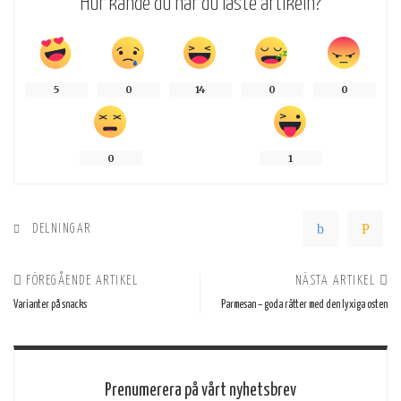
Hur kände du när du läste artikeln?
5
0
14
0
0
0
1
DELNINGAR
FÖREGÅENDE ARTIKEL
NÄSTA ARTIKEL
Varianter på snacks
Parmesan – goda rätter med den lyxiga osten
Prenumerera på vårt nyhetsbrev