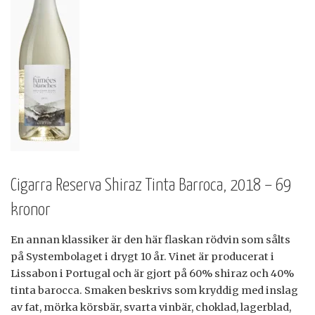
Cigarra Reserva Shiraz Tinta Barroca, 2018 – 69
kronor
En annan klassiker är den här flaskan rödvin som sålts
på Systembolaget i drygt 10 år. Vinet är producerat i
Lissabon i Portugal och är gjort på 60% shiraz och 40%
tinta barocca. Smaken beskrivs som kryddig med inslag
av fat, mörka körsbär, svarta vinbär, choklad, lagerblad,