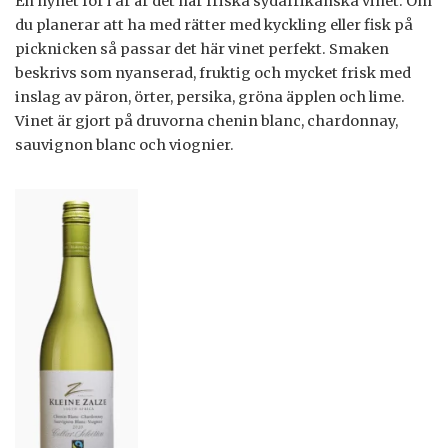
En nyhet för i år är det här friska sydafrikanska vinet. Om
du planerar att ha med rätter med kyckling eller fisk på
picknicken så passar det här vinet perfekt. Smaken
beskrivs som nyanserad, fruktig och mycket frisk med
inslag av päron, örter, persika, gröna äpplen och lime.
Vinet är gjort på druvorna chenin blanc, chardonnay,
sauvignon blanc och viognier.