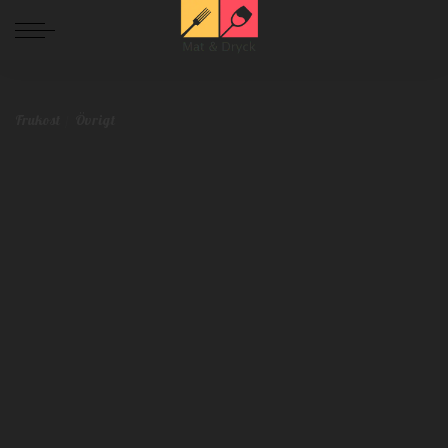
Mat och Dryck
>
Blog
>
Frukost
>
Så kokar du det perfekta ägget – varje gång
Frukost
Övrigt
Så kokar du det perfekta ägget – varje
gång
Malin Toverud
september 2, 2020
Frukost
Övrigt
Postat
av