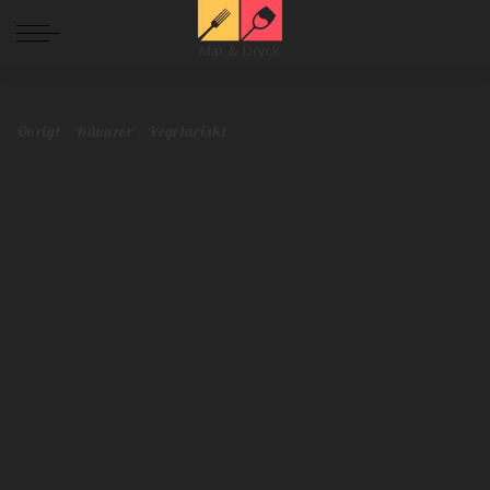
Mat och Dryck
>
Blog
>
Övrigt
>
Sparrissäsongen är här! Det här ska du tänka på när du väljer sparris i butiken.
Övrigt
Råvaror
Vegetariskt
Sparrissäsongen är här! Det här ska du
tänka på när du väljer sparris i butiken.
Redaktionen
maj 7, 2020
Övrigt
Råvaror
Vegetariskt
Postat
av