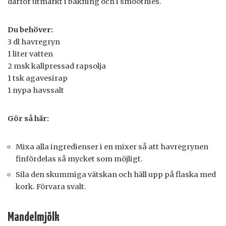
därför utmärkt i bakning och i smoothies.
Du behöver:
3 dl havregryn
1 liter vatten
2 msk kallpressad rapsolja
1 tsk agavesirap
1 nypa havssalt
Gör så här:
Mixa alla ingredienser i en mixer så att havregrynen
finfördelas så mycket som möjligt.
Sila den skummiga vätskan och häll upp på flaska med
kork. Förvara svalt.
Mandelmjölk