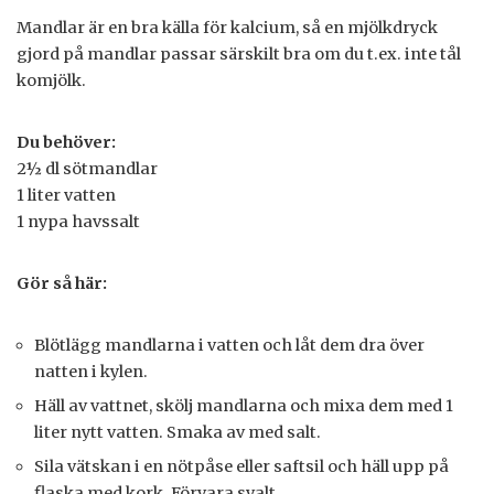
Mandlar är en bra källa för kalcium, så en mjölkdryck
gjord på mandlar passar särskilt bra om du t.ex. inte tål
komjölk.
Du behöver:
2½ dl sötmandlar
1 liter vatten
1 nypa havssalt
Gör så här:
Blötlägg mandlarna i vatten och låt dem dra över
natten i kylen.
Häll av vattnet, skölj mandlarna och mixa dem med 1
liter nytt vatten. Smaka av med salt.
Sila vätskan i en nötpåse eller saftsil och häll upp på
flaska med kork. Förvara svalt.