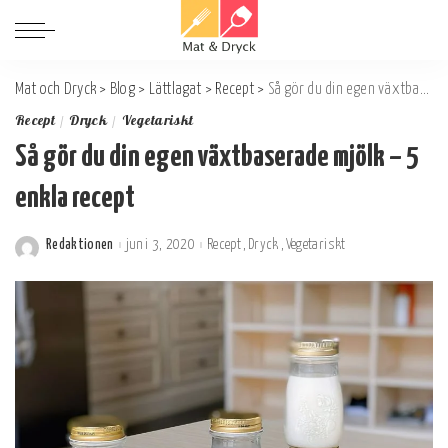
Mat och Dryck
>
Blog
>
Lättlagat
>
Recept
>
Så gör du din egen växtbaserade mjölk – 5 enkla recept
Recept
Dryck
Vegetariskt
Så gör du din egen växtbaserade mjölk – 5
enkla recept
Redaktionen
juni 3, 2020
Recept
Dryck
Vegetariskt
Postat
av