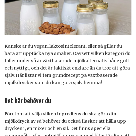
Kanske är du vegan, laktosintolerant, eller så gillar du
bara att upptäcka nya smaker. Oavsett vilken kategori du
faller under så är växtbaserade mjölkalternativ både gott
och nyttigt, och det är faktiskt enklare än du tror att göra
själv. Här listar vi fem grundrecept på växtbaserade
mjölkdrycker som du kan göra själv hemma!
Det här behöver du
Förutom att välja vilken ingrediens du ska göra din
mjölkdryck av så behöver du också flaskor att hälla upp
drycken i, en mixer och en sil. Det finns speciella
spannmåls- eller nötmjölkspressar med filter färdiga att