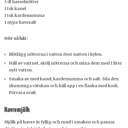
3 dl hasselnötter
1 tsk kanel
1 tsk kardemumma
1 nypa havssalt
Gör så här:
Blötlägg nötterna i vatten över natten i kylen.
Häll av vattnet, skölj nötterna och mixa dem med 1 liter
nytt vatten.
Smaka av med kanel, kardemumma och salt. Sila den
skummiga vätskan och häll upp i en flaska med kork.
Förvara svalt.
Havremjölk
Mjölk på havre är fyllig och rund i smaken och passar