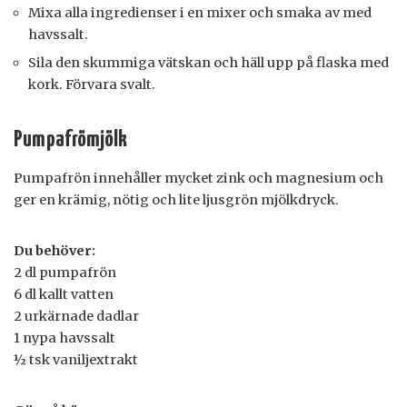
Mixa alla ingredienser i en mixer och smaka av med
havssalt.
Sila den skummiga vätskan och häll upp på flaska med
kork. Förvara svalt.
Pumpafrömjölk
Pumpafrön innehåller mycket zink och magnesium och
ger en krämig, nötig och lite ljusgrön mjölkdryck.
Du behöver:
2 dl pumpafrön
6 dl kallt vatten
2 urkärnade dadlar
1 nypa havssalt
½ tsk vaniljextrakt