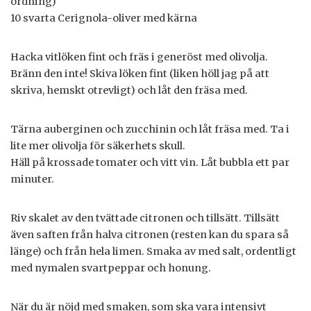
ordning)
10 svarta Cerignola-oliver med kärna
Hacka vitlöken fint och fräs i generöst med olivolja.
Bränn den inte! Skiva löken fint (liken höll jag på att
skriva, hemskt otrevligt) och låt den fräsa med.
Tärna auberginen och zucchinin och låt fräsa med. Ta i
lite mer olivolja för säkerhets skull.
Häll på krossade tomater och vitt vin. Låt bubbla ett par
minuter.
Riv skalet av den tvättade citronen och tillsätt. Tillsätt
även saften från halva citronen (resten kan du spara så
länge) och från hela limen. Smaka av med salt, ordentligt
med nymalen svartpeppar och honung.
När du är nöjd med smaken, som ska vara intensivt