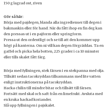
150 g lagrad ost, riven
Gör så här:
Börja med pajdegen, blanda alla ingredienser till degen i
bakmaskin eller för hand. När du fått ihop en fin deg kan
den pressas ut i en pajform eller springform.
Pressa ut den ordentligt och se till att den kommer upp
högt på kanterna. Om ni vill kan degen förgräddas. Ta en
gaffel och picka hela botten, 225 grader i ca 10 minuter
eller tills skalet fått färg.
Börja med fyllningen, stek färsen i en stekpanna med olja.
Tillsätt sedan tacokryddan tillsammans med lite vatten
enligt instruktionerna på tacokryddan.
Hacka chilin till mindre bitar och tillsätt till färsen.
Fortsätt med skal och saft från en limefrukt. Avsluta med
en kruka hackad koriander.
Slå upp fyllningen i pajskalet.