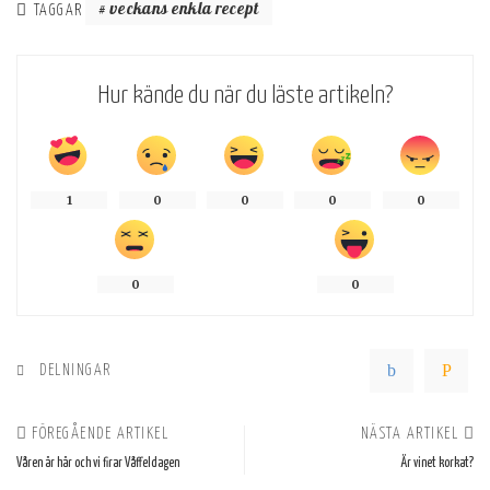
veckans enkla recept
TAGGAR
Hur kände du när du läste artikeln?
1
0
0
0
0
0
0
DELNINGAR
FÖREGÅENDE ARTIKEL
NÄSTA ARTIKEL
Våren är här och vi firar Våffeldagen
Är vinet korkat?