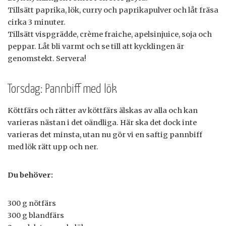
Tillsätt paprika, lök, curry och paprikapulver och låt fräsa
cirka 3 minuter.
Tillsätt vispgrädde, crème fraiche, apelsinjuice, soja och
peppar. Låt bli varmt och se till att kycklingen är
genomstekt. Servera!
Torsdag: Pannbiff med lök
Köttfärs och rätter av köttfärs älskas av alla och kan
varieras nästan i det oändliga. Här ska det dock inte
varieras det minsta, utan nu gör vi en saftig pannbiff
med lök rätt upp och ner.
Du behöver:
300 g nötfärs
300 g blandfärs