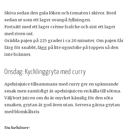
Skiva sedan den gula löken och tomaten i skivor. Bred
sedan ut som ett lager ovanpå fyllningen.
Fortsätt med ett lager crème fraîche och sist ett lager
med riven ost.
Grädda pajen på 225 grader i ca 20 minuter. Om pajen får
färg för snabbt, lägg på lite ugnsfolie på toppen så den
inte bränner.
Onsdag: Kycklinggryta med curry
Apelsinjuice tillsammans med curry ger en spännande
smak men samtidigt är apelsinjuicen en källa till sötma.
Välj bort juicen om du är mycket känslig för den söta
smaken, grytan är god även utan. Servera gärna grytan
med blomkålsris
Du behöver: