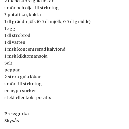
2 medelstora gula lökar
smör och olja till stekning
3 potatisar, kokta
1 dl gräddmjölk (0.5 dl mjölk, 0.5 dl grädde)
1 ägg
1 dl ströbröd
1 dl vatten
1 msk koncentrerad kalvfond
1 msk kikkomansoja
Salt
peppar
2 stora gula lökar
smör till stekning
en nypa socker
stekt eller kokt potatis
Pressgurka
Skysås