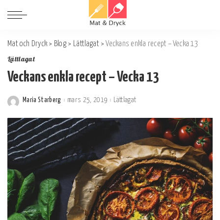
Mat och Dryck
>
Blog
>
Lättlagat
>
Veckans enkla recept – Vecka 13
Lättlagat
Veckans enkla recept – Vecka 13
Maria Starberg
mars 25, 2019
Lättlagat
Postat
av