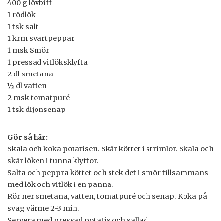
400 g lövbiff
1 rödlök
1 tsk salt
1 krm svartpeppar
1 msk Smör
1 pressad vitlöksklyfta
2 dl smetana
½ dl vatten
2 msk tomatpuré
1 tsk dijonsenap
Gör så här:
Skala och koka potatisen. Skär köttet i strimlor. Skala och
skär löken i tunna klyftor.
Salta och peppra köttet och stek det i smör tillsammans
med lök och vitlök i en panna.
Rör ner smetana, vatten, tomatpuré och senap. Koka på
svag värme 2-3 min.
Servera med pressad potatis och sallad.