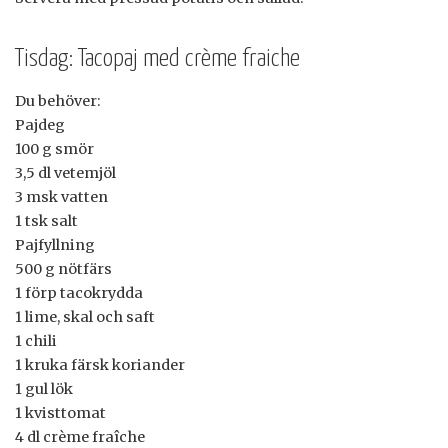
Tisdag: Tacopaj med crème fraiche
Du behöver:
Pajdeg
100 g smör
3,5 dl vetemjöl
3 msk vatten
1 tsk salt
Pajfyllning
500 g nötfärs
1 förp tacokrydda
1 lime, skal och saft
1 chili
1 kruka färsk koriander
1 gul lök
1 kvisttomat
4 dl crème fraîche