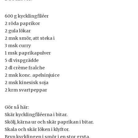
600 g kycklingfiléer
2 röda paprikor
2 gula lökar
2 msk smör, att steka i
3 msk curry
1 msk paprikapulver
5 dl vispgrädde
2 dl crème fraîche
2 msk konc. apelsinjuice
2 msk kinesisk soja
2 krm svartpeppar
Gör så här:
Skär kycklingfiléerna i bitar.
Skölj, kärna ur och skär paprikan i bitar.
Skala och skär löken i klyftor.
Bryn kycklingen i smör i en stor gryta.