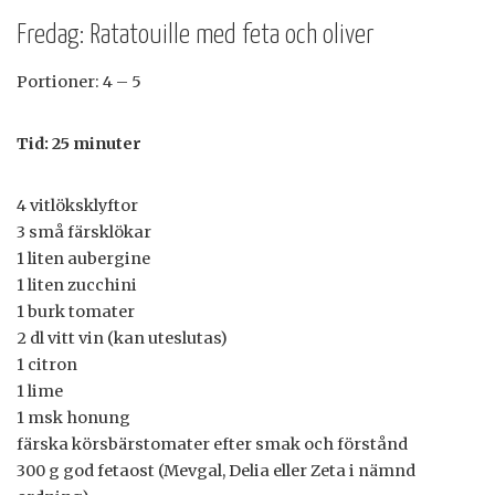
Fredag: Ratatouille med feta och oliver
Portioner: 4 – 5
Tid: 25 minuter
4 vitlöksklyftor
3 små färsklökar
1 liten aubergine
1 liten zucchini
1 burk tomater
2 dl vitt vin (kan uteslutas)
1 citron
1 lime
1 msk honung
färska körsbärstomater efter smak och förstånd
300 g god fetaost (Mevgal, Delia eller Zeta i nämnd