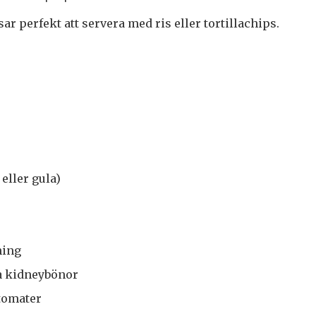
ar perfekt att servera med ris eller tortillachips.
eller gula)
ning
a kidneybönor
tomater