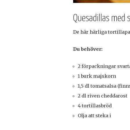
Quesadillas med 
De här härliga tortilla
Du behöver:
2 förpackningar svart
1 burk majskorn
1,5 dl tomatsalsa (finn
2 dl riven cheddarost
4 tortillasbröd
Olja att steka i