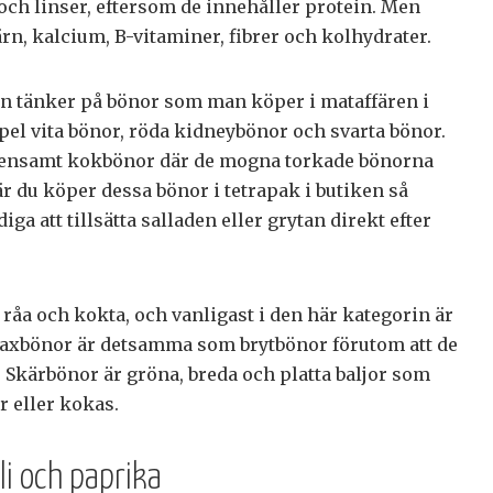
r och linser, eftersom de innehåller protein. Men
rn, kalcium, B-vitaminer, fibrer och kolhydrater.
n tänker på bönor som man köper i mataffären i
pel vita bönor, röda kidneybönor och svarta bönor.
mensamt kokbönor där de mogna torkade bönorna
r du köper dessa bönor i tetrapak i butiken så
diga att tillsätta salladen eller grytan direkt efter
råa och kokta, och vanligast i den här kategorin är
Vaxbönor är detsamma som brytbönor förutom att de
r. Skärbönor är gröna, breda och platta baljor som
r eller kokas.
i och paprika