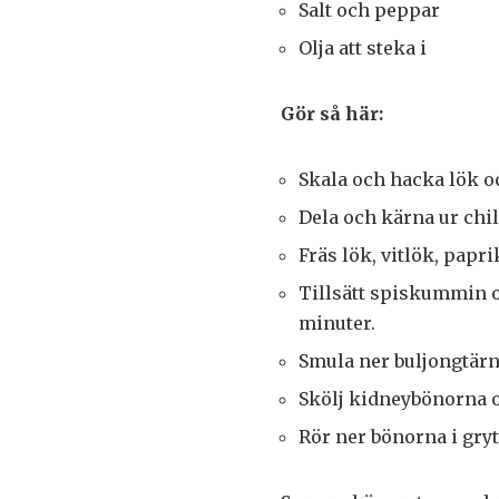
Salt och peppar
Olja att steka i
Gör så här:
Skala och hacka lök oc
Dela och kärna ur chili
Fräs lök, vitlök, paprik
Tillsätt spiskummin o
minuter.
Smula ner buljongtärni
Skölj kidneybönorna oc
Rör ner bönorna i gry