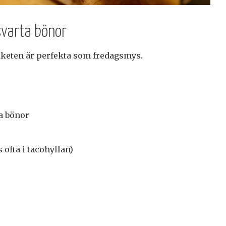
svarta bönor
paketen är perfekta som fredagsmys.
a bönor
s ofta i tacohyllan)