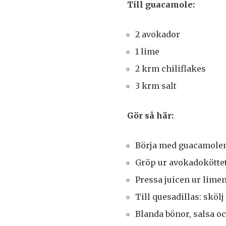
Till guacamole:
2 avokador
1 lime
2 krm chiliflakes
3 krm salt
Gör så här:
Börja med guacamolen
Gröp ur avokadoköttet 
Pressa juicen ur limen 
Till quesadillas: sköl
Blanda bönor, salsa oc