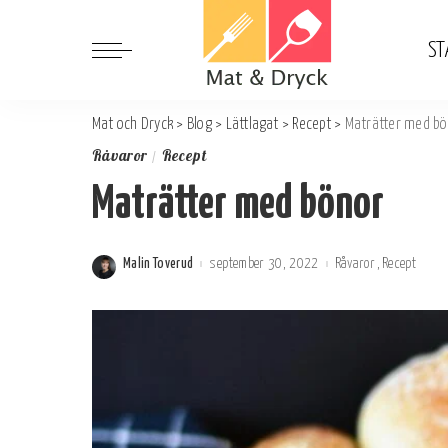
ST
Mat och Dryck
>
Blog
>
Lättlagat
>
Recept
>
Maträtter med bö
Råvaror
Recept
Maträtter med bönor
Malin Toverud
september 30, 2022
Råvaror
Recept
Postat
av