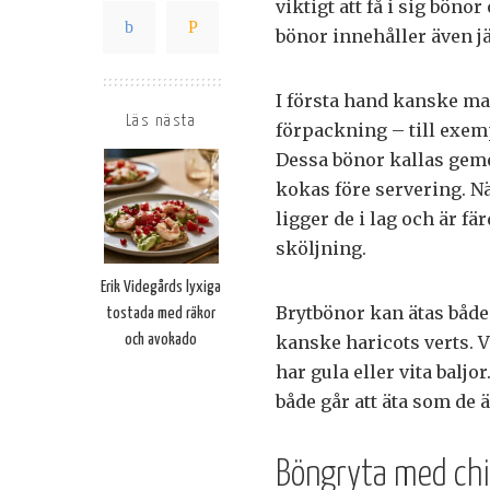
viktigt att få i sig böno
bönor innehåller även jä
I första hand kanske ma
Läs nästa
förpackning – till exem
Dessa bönor kallas ge
kokas före servering. Nä
ligger de i lag och är fär
sköljning.
Erik Videgårds lyxiga
Brytbönor kan ätas både 
tostada med räkor
och avokado
kanske haricots verts. 
har gula eller vita baljo
både går att äta som de ä
Böngryta med chil