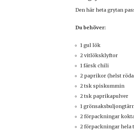
Den här heta grytan pass
Du behöver:
1 gul lök
2 vitlöksklyftor
1 färsk chili
2 paprikor (helst röda 
2 tsk spiskummin
2 tsk paprikapulver
1 grönsaksbuljongtär
2 förpackningar kokt
2 förpackningar hela 