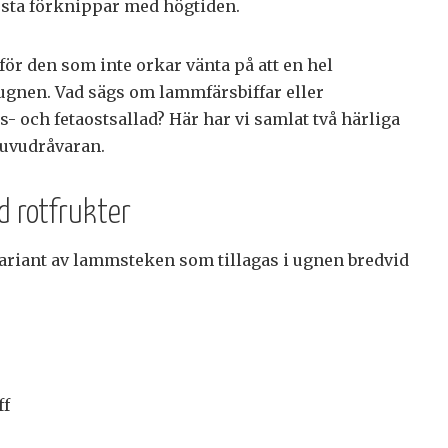
esta förknippar med högtiden.
för den som inte orkar vänta på att en hel
 ugnen. Vad sägs om lammfärsbiffar eller
 och fetaostsallad? Här har vi samlat två härliga
huvudråvaran.
 rotfrukter
variant av lammsteken som tillagas i ugnen bredvid
ff