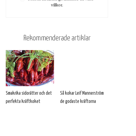
villkor.
Rekommenderade artiklar
Smakrika sidorätter och det
Så kokar Leif Mannerström
perfekta kräftkoket
de godaste kräftorna