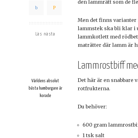
den lammrätt som de fl
Men det finns varianter 
lammstek ska bli klar i
Läs nästa
lammkotlett med rödbets-
maträtter där lamm är 
Lammrostbiff med
Det här är en snabbare 
Världens absolut
rotfrukterna.
bästa hamburgare är
korade
Du behöver:
600 gram lammrostbi
1 tsk salt