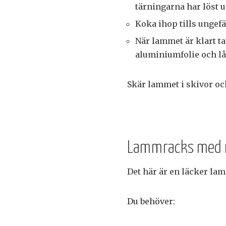
tärningarna har löst u
Koka ihop tills ungefär
När lammet är klart tar
aluminiumfolie och låt
Skär lammet i skivor oc
Lammracks med r
Det här är en läcker la
Du behöver: