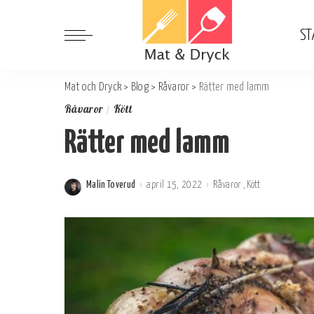
ST
Mat och Dryck
>
Blog
>
Råvaror
>
Rätter med lamm
Råvaror
Kött
Rätter med lamm
Malin Toverud
april 15, 2022
Råvaror
Kött
Postat
av