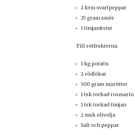
2 krm svartpeppar
25 gram smör
1 timjankvist
Till rotfrukterna:
1 kg potatis
2 rödlökar
500 gram morötter
1 tsk torkad rosmarin
1 tsk torkad timjan
2 msk olivolja
Salt och peppar