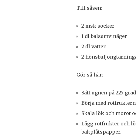
Till såsen:
2 msk socker
1 dl balsamvinäger
2 dl vatten
2 hönsbuljongtärning
Gör så här:
Sätt ugnen på 225 grad
Börja med rotfrukterna
Skala lök och morot oc
Lägg rotfrukter och l
bakplåtspapper.