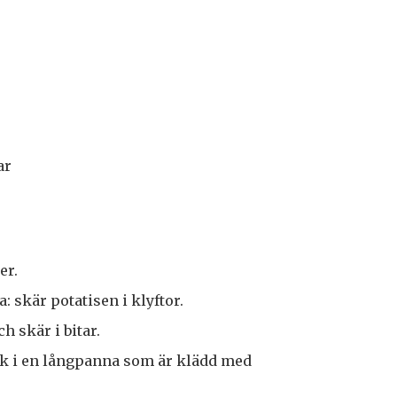
ar
er.
: skär potatisen i klyftor.
h skär i bitar.
ök i en långpanna som är klädd med