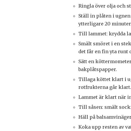
Ringla över olja och s
Ställ in plåten i ugnen
ytterligare 20 minut
Till lammet: krydda l
Smält smöret i en stek
det får en fin yta runt
Sätt en köttermometer 
bakplåtspapper.
Tillaga köttet klart i
rotfrukterna går klart
Lammet är klart när i
Till såsen: smält sock
Häll på balsamvinäger 
Koka upp resten av vat