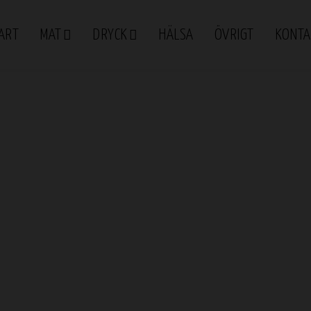
ART
MAT
DRYCK
HÄLSA
ÖVRIGT
KONTA
ters druvor i rödvin
sorters druvor i rödvin