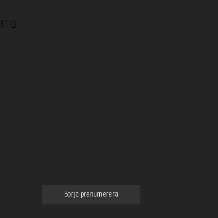
KT
Prenumerera på vårt nyhetsbrev
Få de bästa och intressantaste
nyheterna om mat och dryck
direkt till din email
Börja prenumerera
Genom att klicka godkänner du våra