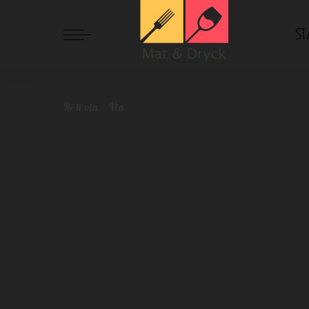
ST
Mat och Dryck
>
Blog
>
Rött vin
>
En liten guide över olika sor
Rött vin
Vin
En liten guide över olika 
Redaktionen
mars 2, 2023
Rött vin
Vin
Postat
av