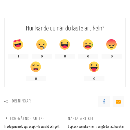
Hur kände du när du läste artikeln?
1
0
0
0
0
0
0
DELNINGAR
FÖREGÅENDE ARTIKEL
NÄSTA ARTIKEL
Fredagens middagsrecept – klassiskt och gott
Upptäck svenska viner: 5 vingårdar att besöka i